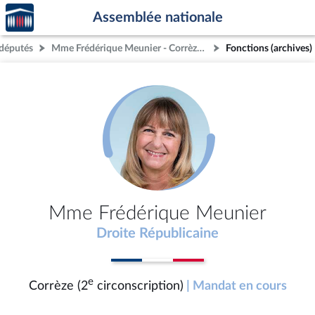
Accèder
Aller au contenu
Aller en bas de la page
Assemblée nationale
à la
page
députés
Mme Frédérique Meunier - Corrèze (2e circonscription)
Fonctions (archives)
d'accueil
Mme Frédérique Meunier
Droite Républicaine
e
Corrèze (2
circonscription)
| Mandat en cours