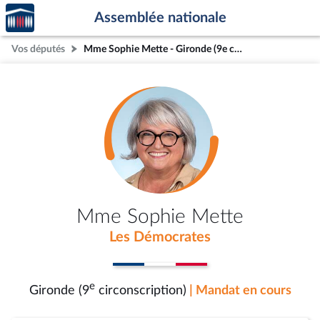
Accèder
Aller au contenu
Aller en bas de la page
Assemblée nationale
à la
page
Vos députés
Mme Sophie Mette - Gironde (9e circonscription)
d'accueil
Mme Sophie Mette
Les Démocrates
e
Gironde (9
circonscription)
| Mandat en cours