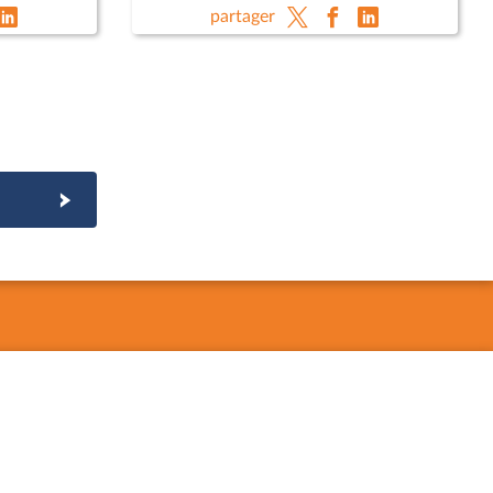
perspectives des finances
partager
publiques ; Développement des
transports