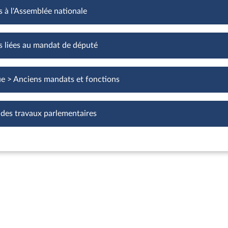
s à l'Assemblée nationale
Fonctions à l'Assemblée nationale
s liées au mandat de député
Fonctions liées au mandat de député
ue > Anciens mandats et fonctions
 des travaux parlementaires