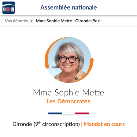
Accèder
Aller au contenu
Aller en bas de la page
Assemblée nationale
à la
page
Vos députés
Mme Sophie Mette - Gironde (9e circonscription)
d'accueil
Mme Sophie Mette
Les Démocrates
e
Gironde (9
circonscription)
| Mandat en cours