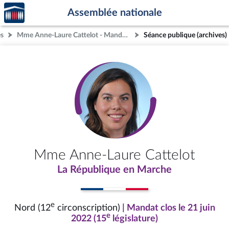
Accèder
Aller au contenu
Aller en bas de la page
Assemblée nationale
à la
page
és
Mme Anne-Laure Cattelot - Mandat clos - Nord (12e circonscription)
Séance publique (archives)
d'accueil
Mme Anne-Laure Cattelot
La République en Marche
e
Nord (12
circonscription)
| Mandat clos le 21 juin
e
2022 (15
législature)