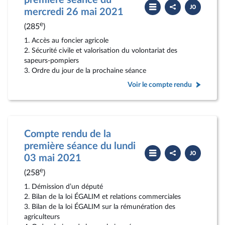
première séance du
Partager
Télécharger
le
le
mercredi 26 mai 2021
compte
PDF
rendu
e
(285
)
1. Accès au foncier agricole
2. Sécurité civile et valorisation du volontariat des
sapeurs-pompiers
3. Ordre du jour de la prochaine séance
Voir le compte rendu
Compte rendu de la
première séance du lundi
Partager
Télécharger
le
le
03 mai 2021
compte
PDF
rendu
e
(258
)
1. Démission d’un député
2. Bilan de la loi ÉGALIM et relations commerciales
3. Bilan de la loi ÉGALIM sur la rémunération des
agriculteurs