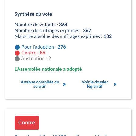
Détail du diagramme :
Pour : 276 députés
Synthèse du vote
Contre : 86 députés
Abstention : 2 députés
Nombre de votants :
364
Nombre de suffrages exprimés :
362
Majorité absolue des suffrages exprimés :
182
Pour l'adoption :
276
Contre :
86
Abstention :
2
L'Assemblée nationale a adopté
Analyse complète du
Voir le dossier
scrutin
législatif
Contre