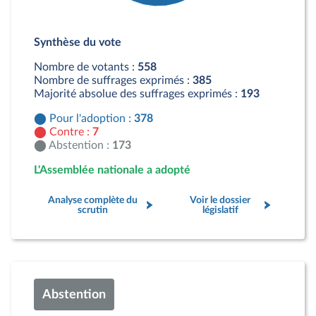
Détail du diagramme :
Pour : 378 députés
Synthèse du vote
Contre : 7 députés
Abstention : 173 députés
Nombre de votants :
558
Nombre de suffrages exprimés :
385
Majorité absolue des suffrages exprimés :
193
Pour l'adoption :
378
Contre :
7
Abstention :
173
L'Assemblée nationale a adopté
Analyse complète du
Voir le dossier
scrutin
législatif
Abstention