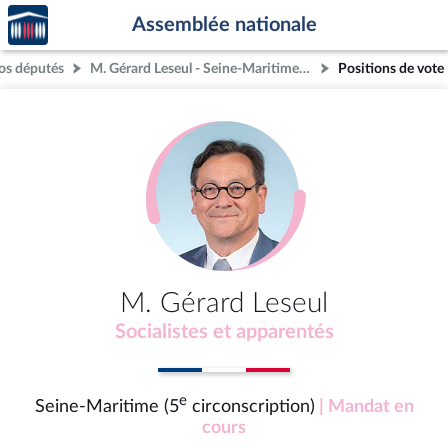
Accèder
Aller au contenu
Aller en bas de la page
Assemblée nationale
à la
page
os députés
M. Gérard Leseul - Seine-Maritime (5e circonscription)
Positions de vote
d'accueil
M. Gérard Leseul
Socialistes et apparentés
e
Seine-Maritime (5
circonscription)
| Mandat en
cours