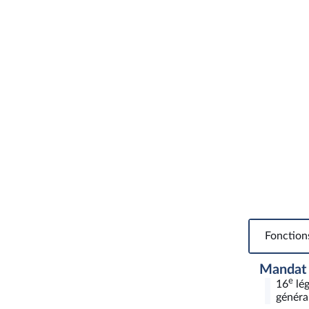
Fonction
Mandat
e
16
lég
général