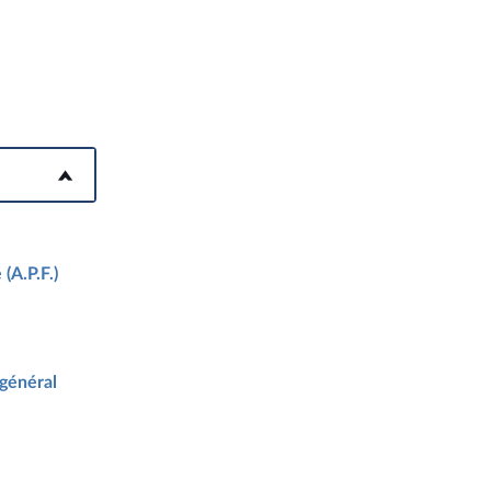
(A.P.F.)
 général