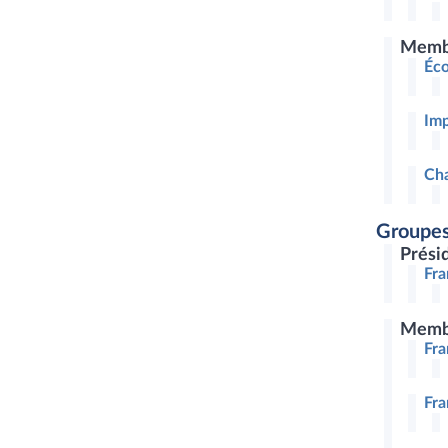
Memb
Éco
Imp
Cha
Groupes
Prési
Fr
Memb
Fr
Fra