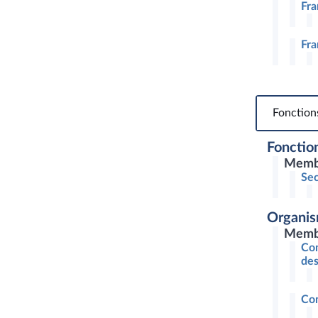
Fra
Fra
Fonction
Fonction
Memb
Sec
Organis
Membr
Com
des
Com