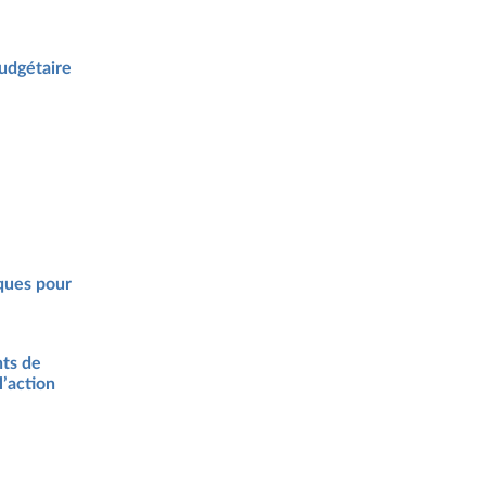
udgétaire
sques pour
nts de
l’action