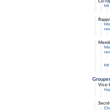
Co-ra
MI 
Rappo
Mis
rar
Memb
Mis
rar
MI 
Groupes
Vice-
Imp
Secré
Cha