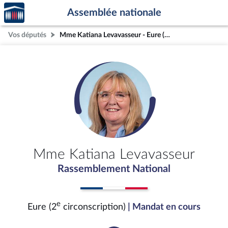
Accèder
Aller au contenu
Aller en bas de la page
Assemblée nationale
à la
page
Vos députés
Mme Katiana Levavasseur - Eure (2e circonscription)
d'accueil
Mme Katiana Levavasseur
Rassemblement National
e
Eure (2
circonscription)
| Mandat en cours