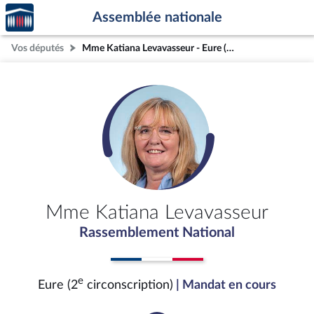
Accèder
Aller au contenu
Aller en bas de la page
Assemblée nationale
à la
page
Vos députés
Mme Katiana Levavasseur - Eure (2e circonscription)
d'accueil
Mme Katiana Levavasseur
Rassemblement National
e
Eure (2
circonscription)
| Mandat en cours