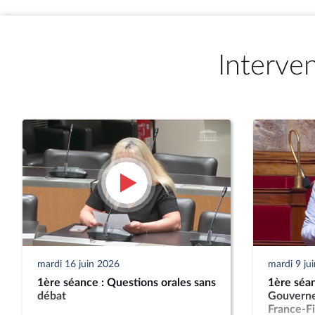
Interve
mardi 16 juin 2026
mardi 9 ju
1ère séance : Questions orales sans
1ère séan
débat
Gouverne
France-F