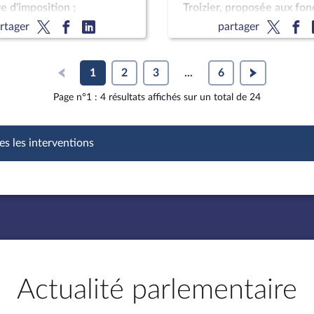
e d'imposition ;
Troizier, proposée aux fon
ion des comptes de
membre de la HATVP
rtager
partager
025 ; Approbation des
e la sécurité sociale de
2025
1
2
3
...
6
Page n°1 : 4 résultats affichés sur un total de 24
es les interventions
Actualité parlementaire