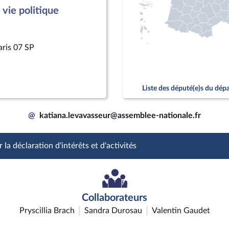
vie politique
aris 07 SP
Liste des député(e)s du dé
@
katiana.levavasseur@assemblee-nationale.fr
 la déclaration d'intérêts et d'activités
Collaborateurs
Pryscillia Brach
Sandra Durosau
Valentin Gaudet