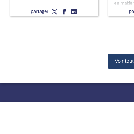
en matièr
Approbat
partager
pa
l'année 2
comptes d
l'année 
Voir tout