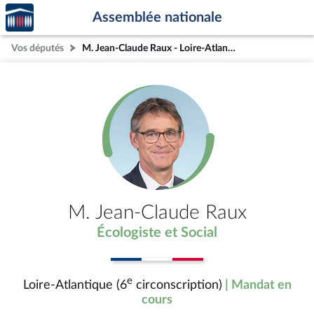
Accèder
Aller au contenu
Aller en bas de la page
Assemblée nationale
à la
page
Vos députés
M. Jean-Claude Raux - Loire-Atlantique (6e circonscription)
d'accueil
M. Jean-Claude Raux
Écologiste et Social
e
Loire-Atlantique (6
circonscription)
| Mandat en
cours