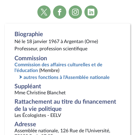
Voir
Voir
Voir
Voir
la
la
la
la
page
page
page
page
Twitter
Facebook
Instagram
Linkedin
Biographie
Né le 18 janvier 1967 à Argentan (Orne)
Professeur, profession scientifique
Commission
Commission des affaires culturelles et de
l'éducation
(Membre)
autres fonctions à l'Assemblée nationale
Suppléant
Mme Christine Blanchet
Rattachement au titre du financement
de la vie politique
Les Écologistes - EELV
Adresse
Assemblée nationale, 126 Rue de l'Université,