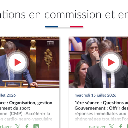
ntions en commission et e
illet 2026
mercredi 15 juillet 2026
ce : Organisation, gestion
1ère séance : Questions a
cement du sport
Gouvernement ; Offrir de
nnel (CMP) ; Accélérer la
réponses immédiates aux
n cardio-neuro-vasculaire
phénomènes troublant l'o
Pour une montagne vivante
public (suite) (vote solenne
rtager
partager