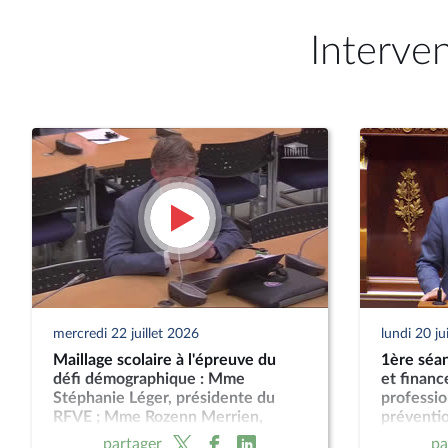
Interve
mercredi 22 juillet 2026
lundi 20 ju
Maillage scolaire à l'épreuve du
1ère séan
défi démographique : Mme
et finan
Stéphanie Léger, présidente du
professio
RFVE ; Mme Rozenn Merrien,
préventio
présidente de l'Andev, et M.
(CMP) ; 
partager
pa