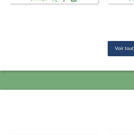
Gabriel Fraga, vice-président
et souve
Voir tout