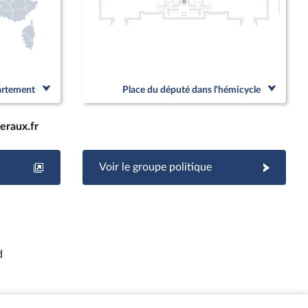
Linked
partement
Place du député dans l'hémicycle
raux.fr
Voir le groupe politique
d