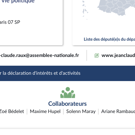
vie politique
aris 07 SP
Liste des député(e)s du dé
-claude.raux@assemblee-nationale.fr
www.jeanclaude
 la déclaration d'intérêts et d'activités
Collaborateurs
Zoé Bédelet
Maxime Hupel
Solenn Maray
Ariane Rambau