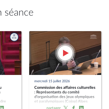
n séance
mercredi 15 juillet 2026
u
Commission des affaires culturelles
s
: Représentants du comité
d’organisation des jeux olympiques
rdre
et paralympiques (Cojop) Alpes
l) ; Fin de
françaises 2030
partager