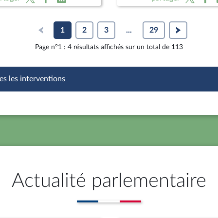
raine (CMP)
vie (lecture définitive) ; P
des enfants
1
2
3
...
29
Page n°1 : 4 résultats affichés sur un total de 113
es les interventions
Actualité parlementaire