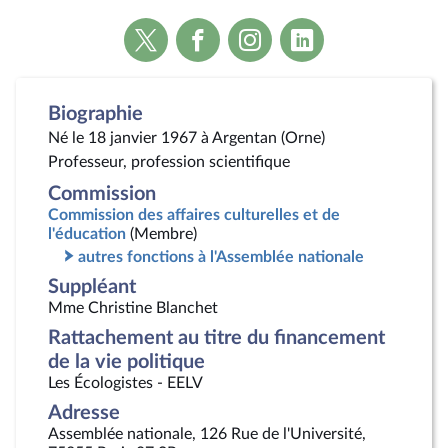
Voir
Voir
Voir
Voir
la
la
la
la
page
page
page
page
Twitter
Facebook
Instagram
Linkedin
Biographie
Né le 18 janvier 1967 à Argentan (Orne)
Professeur, profession scientifique
Commission
Commission des affaires culturelles et de
l'éducation
(Membre)
autres fonctions à l'Assemblée nationale
Suppléant
Mme Christine Blanchet
Rattachement au titre du financement
de la vie politique
Les Écologistes - EELV
Adresse
Assemblée nationale, 126 Rue de l'Université,