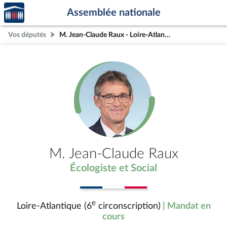
Accèder
Aller au contenu
Aller en bas de la page
Assemblée nationale
à la
page
Vos députés
M. Jean-Claude Raux - Loire-Atlantique (6e circonscription)
d'accueil
M. Jean-Claude Raux
Écologiste et Social
e
Loire-Atlantique (6
circonscription)
| Mandat en
cours