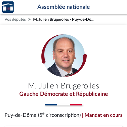
Accèder
Aller au contenu
Aller en bas de la page
Assemblée nationale
à la
page
Vos députés
M. Julien Brugerolles - Puy-de-Dôme (5e circonscription)
d'accueil
M. Julien Brugerolles
Gauche Démocrate et Républicaine
e
Puy-de-Dôme (5
circonscription)
| Mandat en cours