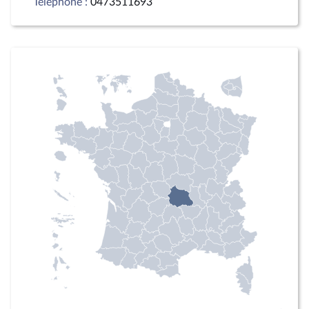
Téléphone :
0473511693