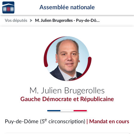
Accèder
Aller au contenu
Aller en bas de la page
Assemblée nationale
à la
page
Vos députés
M. Julien Brugerolles - Puy-de-Dôme (5e circonscription)
d'accueil
M. Julien Brugerolles
Gauche Démocrate et Républicaine
e
Puy-de-Dôme (5
circonscription)
| Mandat en cours