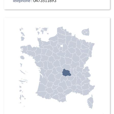
Téléphone :
0473511693