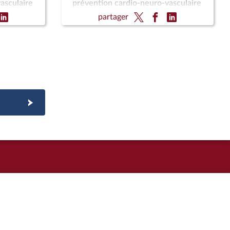
asculaire
prévention cardio-neuro-vasculaire
e vivante
(CMP) ; Pour une montagne vivante
partager
et souveraine (CMP)