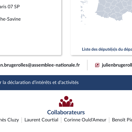
aris 07 SP
che-Savine
Liste des député(e)s du dé
ien.brugerolles@assemblee-nationale.fr
julienbrugerol
 la déclaration d'intérêts et d'activités
Collaborateurs
nès Cluzy
Laurent Courtial
Corinne Ould'Ameur
Benoît Pi