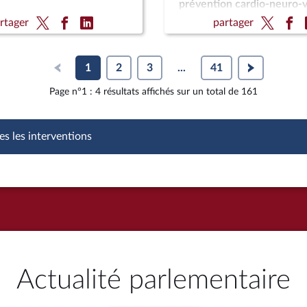
prévention cardio-neuro-v
(CMP) ; Pour une montagn
rtager
partager
et souveraine (CMP)
1
2
3
...
41
Page n°1 : 4 résultats affichés sur un total de 161
es les interventions
Actualité parlementaire