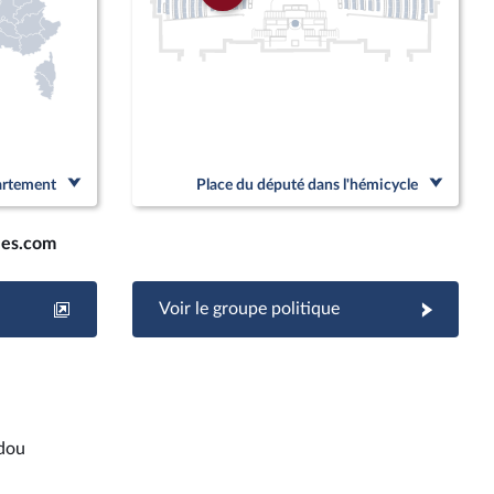
partement
Place du député dans l'hémicycle
les.com
Voir le groupe politique
dou