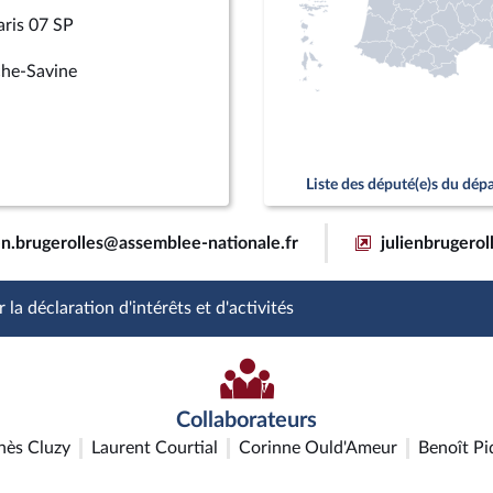
aris 07 SP
che-Savine
Liste des député(e)s du dé
ien.brugerolles@assemblee-nationale.fr
julienbrugerol
 la déclaration d'intérêts et d'activités
Collaborateurs
nès Cluzy
Laurent Courtial
Corinne Ould'Ameur
Benoît Pi