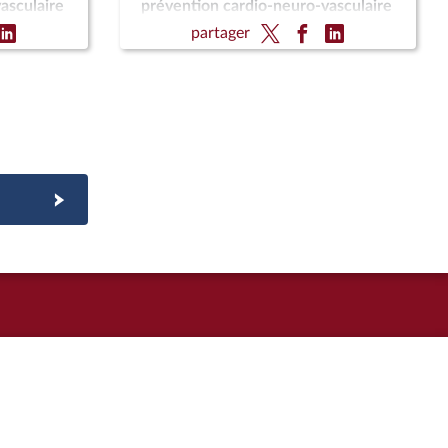
asculaire
prévention cardio-neuro-vasculaire
e vivante
(CMP) ; Pour une montagne vivante
partager
et souveraine (CMP)