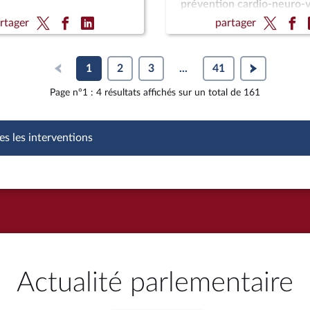
prévention cardio-neuro-v
(CMP) ; Pour une montagn
rtager
partager
et souveraine (CMP)
1
2
3
...
41
Page n°1 : 4 résultats affichés sur un total de 161
es les interventions
Actualité parlementaire