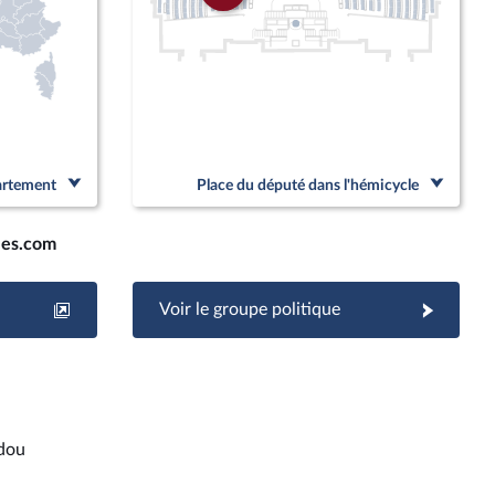
partement
Place du député dans l'hémicycle
les.com
Voir le groupe politique
dou