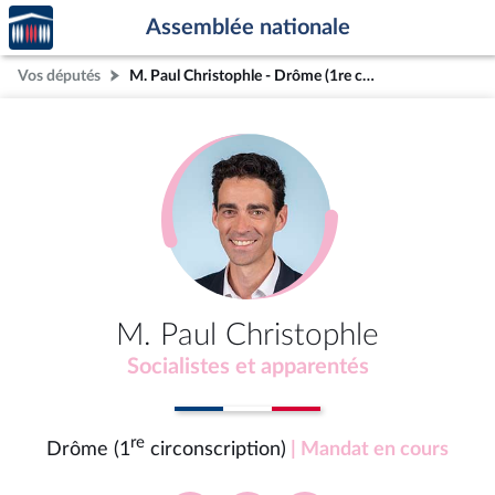
Accèder
Aller au contenu
Aller en bas de la page
Assemblée nationale
à la
page
Vos députés
M. Paul Christophle - Drôme (1re circonscription)
d'accueil
M. Paul Christophle
Socialistes et apparentés
re
Drôme (1
circonscription)
| Mandat en cours