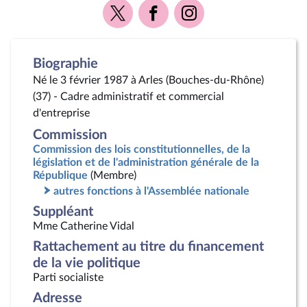
Voir
Voir
Voir
la
la
la
page
page
page
Twitter
Facebook
Instagram
Biographie
Né le 3 février 1987 à Arles (Bouches-du-Rhône)
(37) - Cadre administratif et commercial
d'entreprise
Commission
Commission des lois constitutionnelles, de la
législation et de l'administration générale de la
République
(Membre)
autres fonctions à l'Assemblée nationale
Suppléant
Mme Catherine Vidal
Rattachement au titre du financement
de la vie politique
Parti socialiste
Adresse