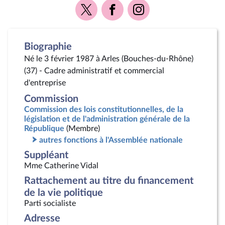
Voir
Voir
Voir
la
la
la
page
page
page
Twitter
Facebook
Instagram
Biographie
Né le 3 février 1987 à Arles (Bouches-du-Rhône)
(37) - Cadre administratif et commercial
d'entreprise
Commission
Commission des lois constitutionnelles, de la
législation et de l'administration générale de la
République
(Membre)
autres fonctions à l'Assemblée nationale
Suppléant
Mme Catherine Vidal
Rattachement au titre du financement
de la vie politique
Parti socialiste
Adresse