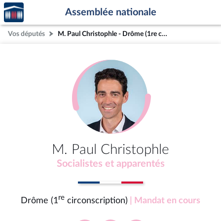
Accèder
Aller au contenu
Aller en bas de la page
Assemblée nationale
à la
page
Vos députés
M. Paul Christophle - Drôme (1re circonscription)
d'accueil
M. Paul Christophle
Socialistes et apparentés
re
Drôme (1
circonscription)
| Mandat en cours