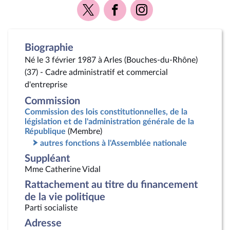
Voir
Voir
Voir
la
la
la
page
page
page
Twitter
Facebook
Instagram
Biographie
Né le 3 février 1987 à Arles (Bouches-du-Rhône)
(37) - Cadre administratif et commercial
d'entreprise
Commission
Commission des lois constitutionnelles, de la
législation et de l'administration générale de la
République
(Membre)
autres fonctions à l'Assemblée nationale
Suppléant
Mme Catherine Vidal
Rattachement au titre du financement
de la vie politique
Parti socialiste
Adresse