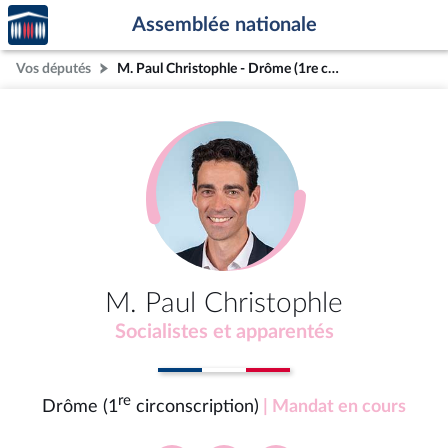
Accèder
Aller au contenu
Aller en bas de la page
Assemblée nationale
à la
page
Vos députés
M. Paul Christophle - Drôme (1re circonscription)
d'accueil
M. Paul Christophle
Socialistes et apparentés
re
Drôme (1
circonscription)
| Mandat en cours