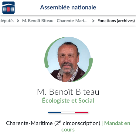
Accèder
Aller au contenu
Aller en bas de la page
Assemblée nationale
à la
page
députés
M. Benoît Biteau - Charente-Maritime (2e circonscription)
Fonctions (archives)
d'accueil
M. Benoît Biteau
Écologiste et Social
e
Charente-Maritime (2
circonscription)
| Mandat en
cours