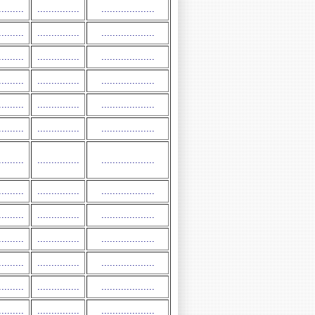
.........
...............
...................
.........
...............
...................
.........
...............
...................
.........
...............
...................
.........
...............
...................
.........
...............
...................
.........
...............
...................
.........
...............
...................
.........
...............
...................
.........
...............
...................
.........
...............
...................
.........
...............
...................
.........
...............
...................