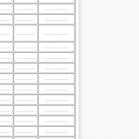
.........
...............
...................
.........
...............
...................
.........
...............
...................
.........
...............
...................
.........
...............
...................
.........
...............
...................
.........
...............
...................
.........
...............
...................
.........
...............
...................
.........
...............
...................
.........
...............
...................
.........
...............
...................