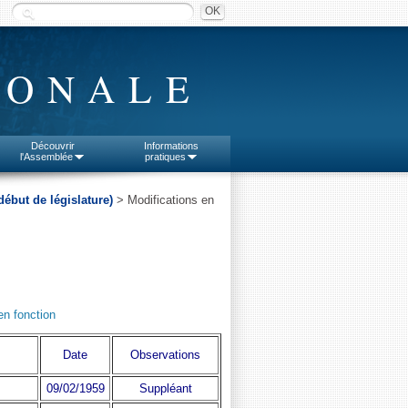
IONALE
Découvrir
Informations
l'Assemblée
pratiques
début de législature)
> Modifications en
en fonction
Date
Observations
09/02/1959
Suppléant