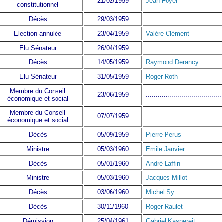
21/02/1959
Jean Foyer
constitutionnel
Décès
29/03/1959
......................................
Election annulée
23/04/1959
Valère Clément
Elu Sénateur
26/04/1959
......................................
Décès
14/05/1959
Raymond Derancy
Elu Sénateur
31/05/1959
Roger Roth
Membre du Conseil
23/06/1959
......................................
économique et social
Membre du Conseil
07/07/1959
......................................
économique et social
Décès
05/09/1959
Pierre Perus
Ministre
05/03/1960
Emile Janvier
Décès
05/01/1960
André Laffin
Ministre
05/03/1960
Jacques Millot
Décès
03/06/1960
Michel Sy
Décès
30/11/1960
Roger Raulet
Démission
25/04/1961
Gabriel Kaspereit