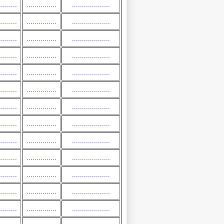
.........
...............
...................
.........
...............
...................
.........
...............
...................
.........
...............
...................
.........
...............
...................
.........
...............
...................
.........
...............
...................
.........
...............
...................
.........
...............
...................
.........
...............
...................
.........
...............
...................
.........
...............
...................
.........
...............
...................