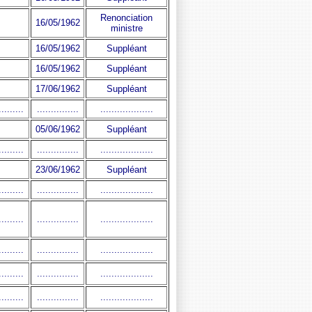
Renonciation
16/05/1962
ministre
16/05/1962
Suppléant
16/05/1962
Suppléant
17/06/1962
Suppléant
.........
...............
...................
05/06/1962
Suppléant
.........
...............
...................
23/06/1962
Suppléant
.........
...............
...................
.........
...............
...................
.........
...............
...................
.........
...............
...................
.........
...............
...................