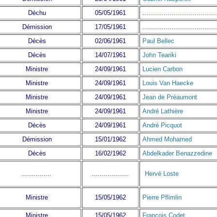
Déchu
05/05/1961
......................................
Démission
17/05/1961
......................................
Décès
02/06/1961
Paul Bellec
Décès
14/07/1961
John Teariki
Ministre
24/09/1961
Lucien Carbon
Ministre
24/09/1961
Louis Van Haecke
Ministre
24/09/1961
Jean de Préaumont
Ministre
24/09/1961
André Lathière
Décès
24/09/1961
André Picquot
Démission
15/01/1962
Ahmed Mohamed
Décès
16/02/1962
Abdelkader Benazzedine
...............
...................
Hervé Loste
Ministre
15/05/1962
Pierre Pflimlin
Ministre
15/05/1962
François Codet