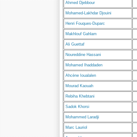
Ahmed Djebbour
Mohamed-Lakhdar Djouini
Henri Fouques-Duparc
Makhlouf Gahlam
Ali Guettaf
Noureddine Hassani
Mohamed Ihaddaden
Ahcène Ioualalen
Mourad Kaouah
Rebiha Khebtani
Sadok Khorsi
Mohammed Laradji
Marc Lauriol