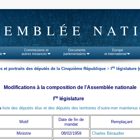
SEMBLÉE NAT
Commissions et
Documents
Europe
le
autres instances
parlementaires
et international
re
es et portraits des députés de la Cinquième République
>
I
législature (
Modifications à la composition de l'Assemblée nationale
re
I
législature
la
liste des députés élus et des députés des territoires d’outre-mer maintenus 
Date de fin de
Motif
Remplaçant
mandat
Ministre
08/02/1959
Charles Béraudier