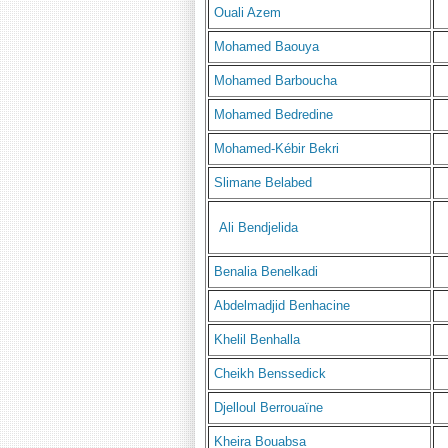
Ouali Azem
Mohamed Baouya
Mohamed Barboucha
Mohamed Bedredine
Mohamed-Kébir Bekri
Slimane Belabed
Ali Bendjelida
Benalia Benelkadi
Abdelmadjid Benhacine
Khelil Benhalla
Cheikh Benssedick
Djelloul Berrouaïne
Kheira Bouabsa