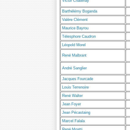
Victor Chatenay
Barthélémy Boganda
Valère Clément
Maurice Bayrou
Télesphore Caudron
Léopold Morel
René Malbrant
André Sanglier
Jacques Fourcade
Louis Terrenoire
René Walter
Jean Foyer
Jean Pécastaing
Marcel Falala
René Moatti