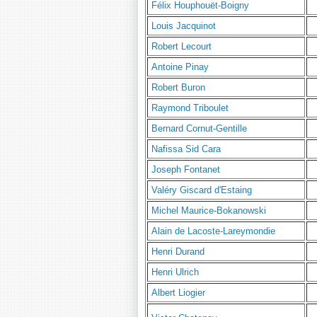
Félix Houphouët-Boigny
Louis Jacquinot
Robert Lecourt
Antoine Pinay
Robert Buron
Raymond Triboulet
Bernard Cornut-Gentille
Nafissa Sid Cara
Joseph Fontanet
Valéry Giscard d'Estaing
Michel Maurice-Bokanowski
Alain de Lacoste-Lareymondie
Henri Durand
Henri Ulrich
Albert Liogier