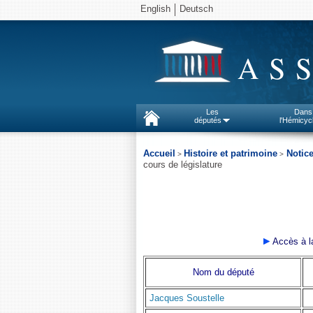
English
Deutsch
AS
Les
Dans
députés
l'Hémicyc
Accueil
Histoire et patrimoine
Notic
>
>
cours de législature
Accès à 
Nom du député
Jacques Soustelle