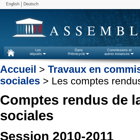
English
Deutsch
ASSEMBL
Les
Dans
Commissions et
députés
l'Hémicycle
autres instances
Accueil
>
Travaux en commi
sociales
> Les comptes rendu
Comptes rendus de la
sociales
Session 2010-2011