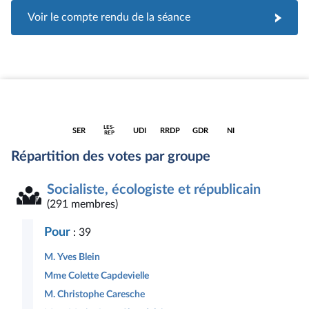
Voir le compte rendu de la séance
Accéder
Accéder
Accéder
Accéder
Accéder
Accéder
LES-
SER
UDI
RRDP
GDR
NI
à la
à la
à la
à la
à la
à la
REP
page
page
page
page
page
page
Répartition des votes par groupe
du
du
du
du
du
du
groupe
groupe
groupe
groupe
groupe
groupe
Socialiste,
Les
Union
Radical,
Gauche
Députés
Socialiste, écologiste et républicain
écologiste
Républicains
des
républicain,
démocrate
non
et
démocrates
démocrate
et
inscrits
(291 membres)
républicain
et
et
républicaine
indépendants
progressiste
Pour
: 39
M. Yves Blein
Mme Colette Capdevielle
M. Christophe Caresche