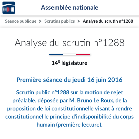
Accèder
Aller au contenu
Aller en bas de la page
Assemblée nationale
à la
page
Séance publique
Scrutins publics
Analyse du scrutin n°1288
d'accueil
Analyse du scrutin n°1288
e
14
législature
Première séance du jeudi 16 juin 2016
Scrutin public n°1288 sur la motion de rejet
préalable, déposée par M. Bruno Le Roux, de la
proposition de loi constitutionnelle visant à rendre
constitutionnel le principe d'indisponibilité du corps
humain (première lecture).