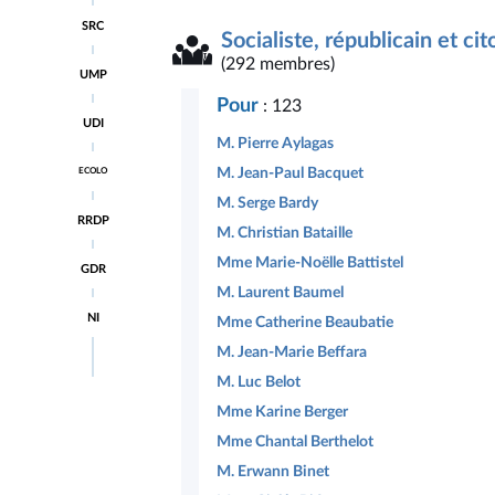
Accéder
SRC
à la
Socialiste, républicain et ci
page
Accéder
(292 membres)
du
UMP
à la
groupe
page
Socialiste,
Pour
: 123
Accéder
du
républicain
UDI
à la
groupe
et
M. Pierre Aylagas
page
Union
citoyen
Accéder
du
pour
M. Jean-Paul Bacquet
ECOLO
à la
groupe
un
page
Union
M. Serge Bardy
Mouvement
Accéder
du
des
Populaire
RRDP
à la
groupe
M. Christian Bataille
démocrates
page
Écologiste
et
Accéder
du
Mme Marie-Noëlle Battistel
indépendants
GDR
à la
groupe
M. Laurent Baumel
page
Radical,
Accéder
du
républicain,
NI
Mme Catherine Beaubatie
à la
groupe
démocrate
page
Gauche
et
M. Jean-Marie Beffara
du
démocrate
progressiste
groupe
et
M. Luc Belot
Députés
républicaine
Mme Karine Berger
non
inscrits
Mme Chantal Berthelot
M. Erwann Binet