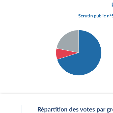
Scrutin public n°5
Détail du diagramme :
Pour : 141 députés
Contre : 16 députés
Abstention : 44 députés
Répartition des votes par g