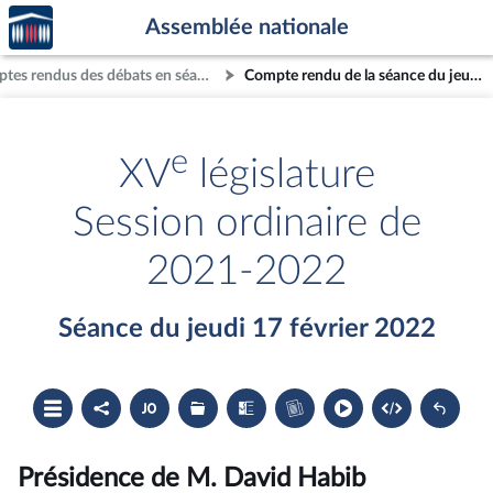
Accèder
Aller au contenu
Aller en bas de la page
Assemblée nationale
à la
page
Comptes rendus des débats en séance
Compte rendu de la séance du jeudi 17 février 2022
d'accueil
e
XV
législature
Session ordinaire de
2021-2022
Séance du jeudi 17 février 2022
Ouvrir
Partager
Accéder
Les
Les
Accéder
le
le
au
dossiers
textes
au
sommaire
compte
document
législatifs
examinés
cahier
rendu
PDF
associés
bleu
du
Présidence de M. David Habib
compte