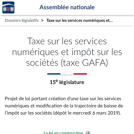
Accèder
Aller au contenu
Aller en bas de la page
Assemblée nationale
à la
page
Dossiers législatifs
Taxe sur les services numériques et impôt sur les sociétés (taxe GAFA)
d'accueil
Taxe sur les services
numériques et impôt sur les
sociétés (taxe GAFA)
e
15
législature
Projet de loi portant création d’une taxe sur les services
numériques et modification de la trajectoire de baisse de
l’impôt sur les sociétés (dépôt le mercredi 6 mars 2019).
La loi en construction