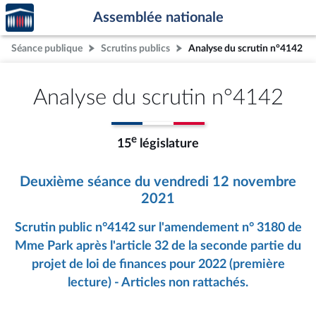
Accèder
Aller au contenu
Aller en bas de la page
Assemblée nationale
à la
page
Séance publique
Scrutins publics
Analyse du scrutin n°4142
d'accueil
Analyse du scrutin n°4142
e
15
législature
Deuxième séance du vendredi 12 novembre
2021
Scrutin public n°4142 sur l'amendement n° 3180 de
Mme Park après l'article 32 de la seconde partie du
projet de loi de finances pour 2022 (première
lecture) - Articles non rattachés.