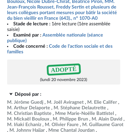
Bouloux, Nicole Dubré-Chirat, Béatrice Piron, MM.
Jean-François Rousset, Freddy Sertin et plusieurs de
leurs collègues portant mesures pour bâtir la société
du bien vieillir en France (643)., n° 1070-A0
Stade de lecture :
1ère lecture (1ère assemblée
saisie)
Examiné par :
Assemblée nationale (séance
publique)
Code concerné :
Code de l'action sociale et des
familles
ADOPTÉ
(lundi 20 novembre 2023)
Déposé par :
M. Jérôme Guedj
M. Joël Aviragnet
M. Elie Califer
M. Arthur Delaporte
M. Stéphane Delautrette
M. Christian Baptiste
Mme Marie-Noëlle Battistel
M. Mickaël Bouloux
M. Philippe Brun
M. Alain David
M. Iñaki Echaniz
M. Olivier Faure
M. Guillaume Garot
M. Johnny Hajjar
Mme Chantal Jourdan