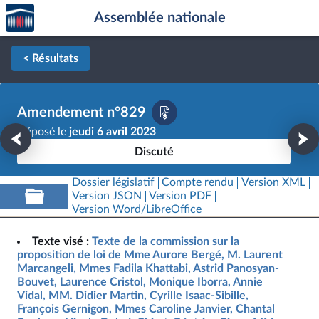
Accèder
Aller au contenu
Aller en bas de la page
Assemblée nationale
à la
page
d'accueil
< Résultats
Amendement n°829
Déposé le
jeudi 6 avril 2023
Discuté
Dossier législatif
Compte rendu
Version XML
Version JSON
Version PDF
Version Word/LibreOffice
Texte visé :
Texte de la commission sur la
proposition de loi de Mme Aurore Bergé, M. Laurent
Marcangeli, Mmes Fadila Khattabi, Astrid Panosyan-
Bouvet, Laurence Cristol, Monique Iborra, Annie
Vidal, MM. Didier Martin, Cyrille Isaac-Sibille,
François Gernigon, Mmes Caroline Janvier, Chantal