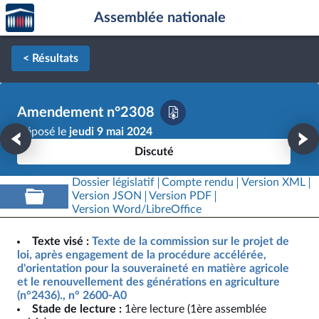
Accèder
Aller au contenu
Aller en bas de la page
Assemblée nationale
à la
page
d'accueil
< Résultats
Amendement n°2308
Déposé le
jeudi 9 mai 2024
Discuté
Dossier législatif
Compte rendu
Version XML
Version JSON
Version PDF
Version Word/LibreOffice
Texte visé :
Texte de la commission sur le projet de
loi, après engagement de la procédure accélérée,
d'orientation pour la souveraineté en matière agricole
et le renouvellement des générations en agriculture
(n°2436)., n° 2600-A0
Stade de lecture :
1ère lecture (1ère assemblée