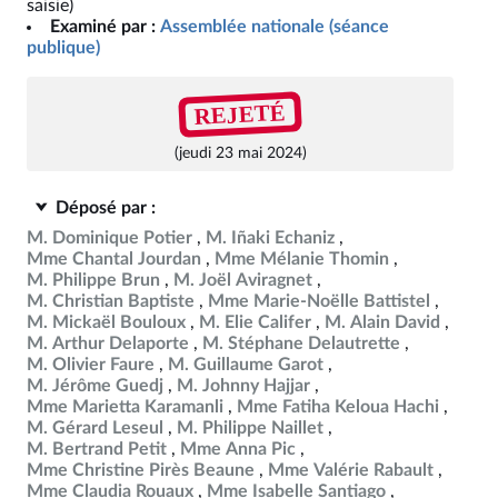
saisie)
Examiné par :
Assemblée nationale (séance
publique)
REJETÉ
(jeudi 23 mai 2024)
Déposé par :
M. Dominique Potier
M. Iñaki Echaniz
Mme Chantal Jourdan
Mme Mélanie Thomin
M. Philippe Brun
M. Joël Aviragnet
M. Christian Baptiste
Mme Marie-Noëlle Battistel
M. Mickaël Bouloux
M. Elie Califer
M. Alain David
M. Arthur Delaporte
M. Stéphane Delautrette
M. Olivier Faure
M. Guillaume Garot
M. Jérôme Guedj
M. Johnny Hajjar
Mme Marietta Karamanli
Mme Fatiha Keloua Hachi
M. Gérard Leseul
M. Philippe Naillet
M. Bertrand Petit
Mme Anna Pic
Mme Christine Pirès Beaune
Mme Valérie Rabault
Mme Claudia Rouaux
Mme Isabelle Santiago