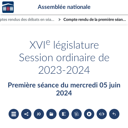
Accèder
Aller au contenu
Aller en bas de la page
Assemblée nationale
à la
page
Comptes rendus des débats en séance
Compte rendu de la première séance du mercredi 05 juin 2024
d'accueil
e
XVI
législature
Session ordinaire de
2023-2024
Première séance du mercredi 05 juin
2024
Ouvrir
Partager
Accéder
Les
Les
Accéder
le
le
au
dossiers
textes
au
sommaire
compte
document
législatifs
examinés
cahier
rendu
PDF
associés
bleu