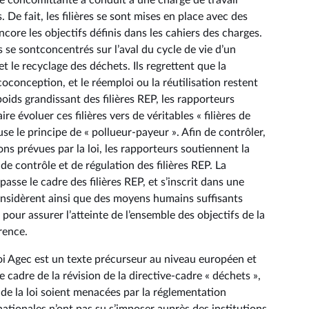
 concomittante a conduit à une charge de travail
De fait, les filières se sont mises en place avec des
ncore les objectifs définis dans les cahiers des charges.
s se sontconcentrés sur l’aval du cycle de vie d’un
et le recyclage des déchets. Ils regrettent que la
oconception, et le réemploi ou la réutilisation restent
poids grandissant des filières REP, les rapporteurs
re évoluer ces filières vers de véritables « filières de
use le principe de « pollueur-payeur ». Afin de contrôler,
ns prévues par la loi, les rapporteurs soutiennent la
e contrôle et de régulation des filières REP. La
sse le cadre des filières REP, et s’inscrit dans une
nsidèrent ainsi que des moyens humains suffisants
 pour assurer l’atteinte de l’ensemble des objectifs de la
rence.
 loi Agec est un texte précurseur au niveau européen et
 cadre de la révision de la directive-cadre « déchets »,
 de la loi soient menacées par la réglementation