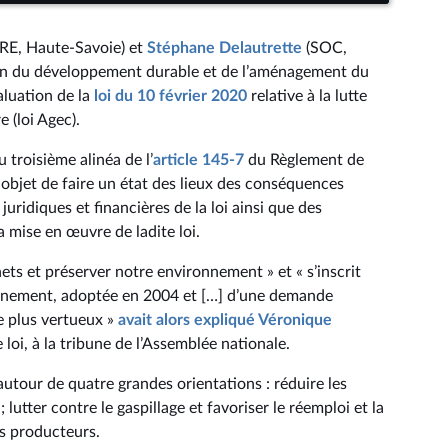
RE, Haute-Savoie) et
Stéphane Delautrette
(SOC,
on du développement durable et de l’aménagement du
valuation de la
loi du 10 février 2020
relative à la lutte
e (loi Agec).
troisième alinéa de l’
article 145-7
du Règlement de
 objet de faire un état des lieux des conséquences
ridiques et financières de la loi ainsi que des
a mise en œuvre de ladite loi.
hets et préserver notre environnement » et « s’inscrit
ironnement, adoptée en 2004 et […] d’une demande
e plus vertueux »
avait alors expliqué Véronique
 loi, à la tribune de l’Assemblée nationale.
 autour de quatre grandes orientations : réduire les
utter contre le gaspillage et favoriser le réemploi et la
es producteurs.