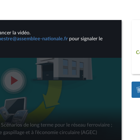
ancer la vidéo.
stre@assemblee-nationale.fr
pour signaler le
C
Lire
la
vidéo
cénarios de long terme pour le réseau ferroviaire ;
 le gaspillage et à l’économie circulaire (AGEC)