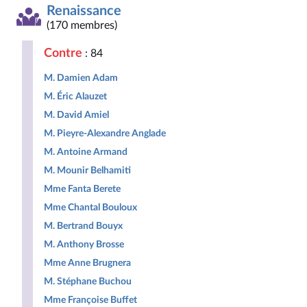
Libertés,
Députés
-
Indépendants)
républica
Renaissance
Indépendants,
non
Nouvelle
-
Outre-
inscrits
Union
NUPES
(170 membres)
mer
Populaire
et
écologique
Contre
: 84
Territoires
et
sociale
M. Damien Adam
M. Éric Alauzet
M. David Amiel
M. Pieyre-Alexandre Anglade
M. Antoine Armand
M. Mounir Belhamiti
Mme Fanta Berete
Mme Chantal Bouloux
M. Bertrand Bouyx
M. Anthony Brosse
Mme Anne Brugnera
M. Stéphane Buchou
Mme Françoise Buffet