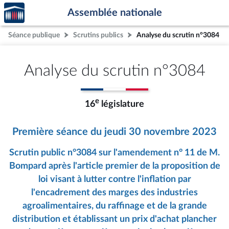
Accèder
Aller au contenu
Aller en bas de la page
Assemblée nationale
à la
page
Séance publique
Scrutins publics
Analyse du scrutin n°3084
d'accueil
Analyse du scrutin n°3084
e
16
législature
Première séance du jeudi 30 novembre 2023
Scrutin public n°3084 sur l'amendement n° 11 de M.
Bompard après l'article premier de la proposition de
loi visant à lutter contre l'inflation par
l'encadrement des marges des industries
agroalimentaires, du raffinage et de la grande
distribution et établissant un prix d'achat plancher