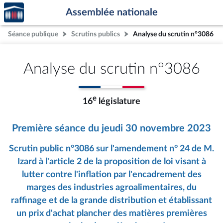
Accèder
Aller au contenu
Aller en bas de la page
Assemblée nationale
à la
page
Séance publique
Scrutins publics
Analyse du scrutin n°3086
d'accueil
Analyse du scrutin n°3086
e
16
législature
Première séance du jeudi 30 novembre 2023
Scrutin public n°3086 sur l'amendement n° 24 de M.
Izard à l'article 2 de la proposition de loi visant à
lutter contre l'inflation par l'encadrement des
marges des industries agroalimentaires, du
raffinage et de la grande distribution et établissant
un prix d'achat plancher des matières premières