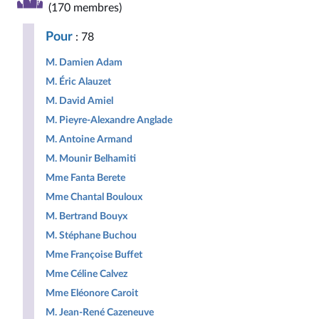
Outre-
inscrits
Union
NUPES
(170 membres)
mer
Populaire
et
écologique
Pour
: 78
Territoires
et
sociale
M. Damien Adam
M. Éric Alauzet
M. David Amiel
M. Pieyre-Alexandre Anglade
M. Antoine Armand
M. Mounir Belhamiti
Mme Fanta Berete
Mme Chantal Bouloux
M. Bertrand Bouyx
M. Stéphane Buchou
Mme Françoise Buffet
Mme Céline Calvez
Mme Eléonore Caroit
M. Jean-René Cazeneuve