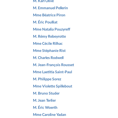
M. Karl Olive
M. Emmanuel Pellerin
Mme Béatrice Piron
M. Éric Poulliat
Mme Natalia Pouzyreff
M. Rémy Rebeyrotte
Mme Cécile Rilhac
Mme Stéphanie Rist
M. Charles Rodwell
M. Jean-François Rousset
Mme Laetitia Saint-Paul
M. Philippe Sorez
Mme Violette Spillebout
M. Bruno Studer
M. Jean Terlier
M. Éric Woerth
Mme Caroline Yadan