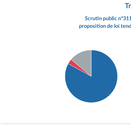
T
Scrutin public n°31
proposition de loi ten
Détail du diagramme :
Pour : 161 députés
Contre : 6 députés
Abstention : 27 députés