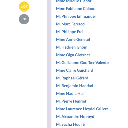
page
Mme Mireille Clapot
Écologiste
Accéder
du
-
LIOT
à la
Mme Fabienne Colboc
groupe
NUPES
page
Gauche
Accéder
M. Philippe Emmanuel
du
démocrate
NI
à la
groupe
et
M. Marc Ferracci
page
Libertés,
républicaine
du
Indépendants,
M. Philippe Frei
-
groupe
Outre-
NUPES
Députés
Mme Anne Genetet
mer
non
et
M. Hadrien Ghomi
inscrits
Territoires
Mme Olga Givernet
M. Guillaume Gouffier Valente
Mme Claire Guichard
M. Raphaël Gérard
M. Benjamin Haddad
Mme Nadia Hai
M. Pierre Henriet
Mme Laurence Heydel Grillere
M. Alexandre Holroyd
M. Sacha Houlié