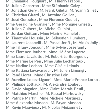
M. Emmanuel Fouquart
M. Thierry Frappé
M. Julien Gabarron
Mme Stéphanie Galzy
M. Jonathan Gery
M. Frank Giletti
M. Yoann Gillet
M. Christian Girard
M. Antoine Golliot
M. José Gonzalez
Mme Florence Goulet
Mme Géraldine Grangier
Mme Monique Griseti
M. Julien Guibert
M. Michel Guiniot
M. Jordan Guitton
Mme Marine Hamelet
M. Timothée Houssin
M. Sébastien Humbert
M. Laurent Jacobelli
M. Pascal Jenft
M. Alexis Jolly
Mme Tiffany Joncour
Mme Sylvie Josserand
Mme Florence Joubert
Mme Hélène Laporte
Mme Laure Lavalette
M. Robert Le Bourgeois
Mme Marine Le Pen
Mme Julie Lechanteux
Mme Nadine Lechon
Mme Gisèle Lelouis
Mme Katiana Levavasseur
M. Julien Limongi
M. René Lioret
Mme Christine Loir
M. Aurélien Lopez-Liguori
Mme Marie-France Lorho
M. Philippe Lottiaux
M. Alexandre Loubet
M. David Magnier
Mme Claire Marais-Beuil
M. Matthieu Marchio
M. Pascal Markowsky
M. Patrice Martin
Mme Michèle Martinez
Mme Alexandra Masson
M. Bryan Masson
M. Kévin Mauvieux
M. Nicolas Meizonnet