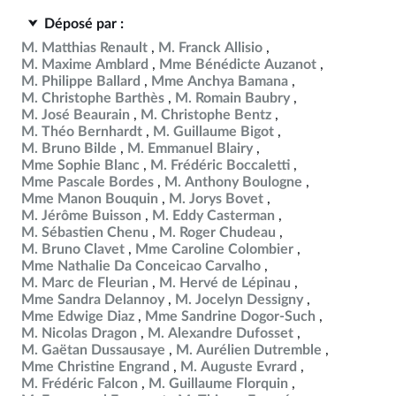
Déposé par :
M. Matthias Renault
M. Franck Allisio
M. Maxime Amblard
Mme Bénédicte Auzanot
M. Philippe Ballard
Mme Anchya Bamana
M. Christophe Barthès
M. Romain Baubry
M. José Beaurain
M. Christophe Bentz
M. Théo Bernhardt
M. Guillaume Bigot
M. Bruno Bilde
M. Emmanuel Blairy
Mme Sophie Blanc
M. Frédéric Boccaletti
Mme Pascale Bordes
M. Anthony Boulogne
Mme Manon Bouquin
M. Jorys Bovet
M. Jérôme Buisson
M. Eddy Casterman
M. Sébastien Chenu
M. Roger Chudeau
M. Bruno Clavet
Mme Caroline Colombier
Mme Nathalie Da Conceicao Carvalho
M. Marc de Fleurian
M. Hervé de Lépinau
Mme Sandra Delannoy
M. Jocelyn Dessigny
Mme Edwige Diaz
Mme Sandrine Dogor-Such
M. Nicolas Dragon
M. Alexandre Dufosset
M. Gaëtan Dussausaye
M. Aurélien Dutremble
Mme Christine Engrand
M. Auguste Evrard
M. Frédéric Falcon
M. Guillaume Florquin