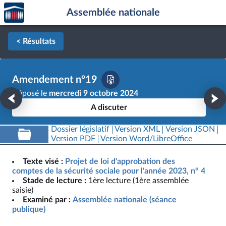
Accèder
Aller au contenu
Aller en bas de la page
Assemblée nationale
à la
page
d'accueil
< Résultats
Amendement n°19
Déposé le
mercredi 9 octobre 2024
A discuter
Dossier législatif
Version XML
Version JSON
Version PDF
Version Word/LibreOffice
Texte visé :
Projet de loi d'approbation des
comptes de la sécurité sociale pour l'année 2023, n° 4
Stade de lecture :
1ère lecture (1ère assemblée
saisie)
Examiné par :
Assemblée nationale (séance
publique)