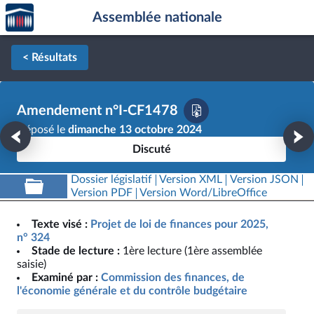
Accèder
Aller au contenu
Aller en bas de la page
Assemblée nationale
à la
page
d'accueil
< Résultats
Amendement n°I-CF1478
Déposé le
dimanche 13 octobre 2024
Discuté
Dossier législatif
Version XML
Version JSON
Version PDF
Version Word/LibreOffice
Texte visé :
Projet de loi de finances pour 2025,
n° 324
Stade de lecture :
1ère lecture (1ère assemblée
saisie)
Examiné par :
Commission des finances, de
l'économie générale et du contrôle budgétaire