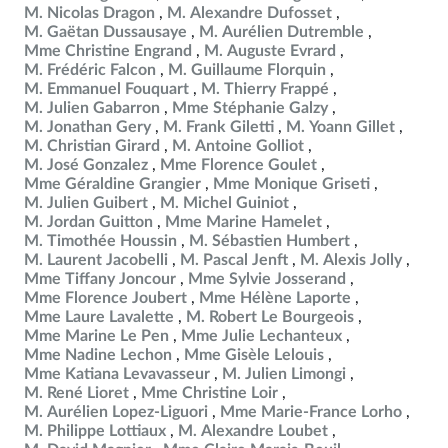
M. Nicolas Dragon
M. Alexandre Dufosset
M. Gaëtan Dussausaye
M. Aurélien Dutremble
Mme Christine Engrand
M. Auguste Evrard
M. Frédéric Falcon
M. Guillaume Florquin
M. Emmanuel Fouquart
M. Thierry Frappé
M. Julien Gabarron
Mme Stéphanie Galzy
M. Jonathan Gery
M. Frank Giletti
M. Yoann Gillet
M. Christian Girard
M. Antoine Golliot
M. José Gonzalez
Mme Florence Goulet
Mme Géraldine Grangier
Mme Monique Griseti
M. Julien Guibert
M. Michel Guiniot
M. Jordan Guitton
Mme Marine Hamelet
M. Timothée Houssin
M. Sébastien Humbert
M. Laurent Jacobelli
M. Pascal Jenft
M. Alexis Jolly
Mme Tiffany Joncour
Mme Sylvie Josserand
Mme Florence Joubert
Mme Hélène Laporte
Mme Laure Lavalette
M. Robert Le Bourgeois
Mme Marine Le Pen
Mme Julie Lechanteux
Mme Nadine Lechon
Mme Gisèle Lelouis
Mme Katiana Levavasseur
M. Julien Limongi
M. René Lioret
Mme Christine Loir
M. Aurélien Lopez-Liguori
Mme Marie-France Lorho
M. Philippe Lottiaux
M. Alexandre Loubet