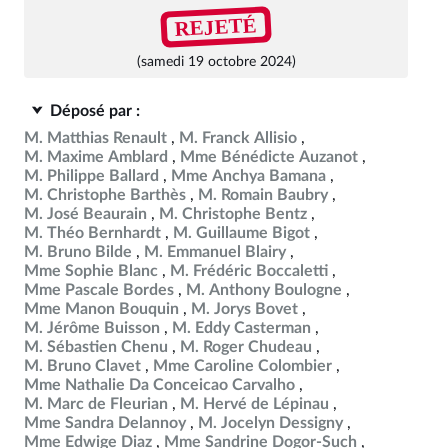
REJETÉ
(samedi 19 octobre 2024)
Déposé par :
M. Matthias Renault
M. Franck Allisio
M. Maxime Amblard
Mme Bénédicte Auzanot
M. Philippe Ballard
Mme Anchya Bamana
M. Christophe Barthès
M. Romain Baubry
M. José Beaurain
M. Christophe Bentz
M. Théo Bernhardt
M. Guillaume Bigot
M. Bruno Bilde
M. Emmanuel Blairy
Mme Sophie Blanc
M. Frédéric Boccaletti
Mme Pascale Bordes
M. Anthony Boulogne
Mme Manon Bouquin
M. Jorys Bovet
M. Jérôme Buisson
M. Eddy Casterman
M. Sébastien Chenu
M. Roger Chudeau
M. Bruno Clavet
Mme Caroline Colombier
Mme Nathalie Da Conceicao Carvalho
M. Marc de Fleurian
M. Hervé de Lépinau
Mme Sandra Delannoy
M. Jocelyn Dessigny
Mme Edwige Diaz
Mme Sandrine Dogor-Such