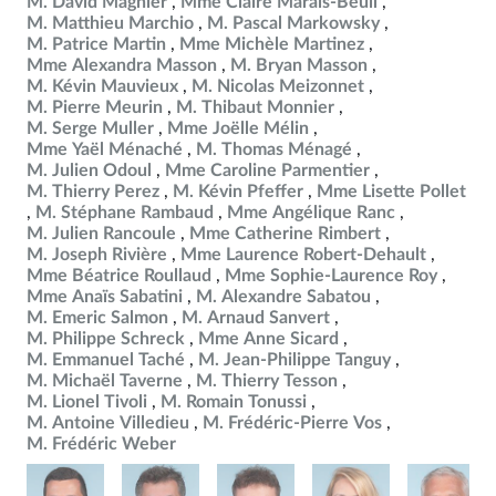
M. David Magnier
Mme Claire Marais-Beuil
M. Matthieu Marchio
M. Pascal Markowsky
M. Patrice Martin
Mme Michèle Martinez
Mme Alexandra Masson
M. Bryan Masson
M. Kévin Mauvieux
M. Nicolas Meizonnet
M. Pierre Meurin
M. Thibaut Monnier
M. Serge Muller
Mme Joëlle Mélin
Mme Yaël Ménaché
M. Thomas Ménagé
M. Julien Odoul
Mme Caroline Parmentier
M. Thierry Perez
M. Kévin Pfeffer
Mme Lisette Pollet
M. Stéphane Rambaud
Mme Angélique Ranc
M. Julien Rancoule
Mme Catherine Rimbert
M. Joseph Rivière
Mme Laurence Robert-Dehault
Mme Béatrice Roullaud
Mme Sophie-Laurence Roy
Mme Anaïs Sabatini
M. Alexandre Sabatou
M. Emeric Salmon
M. Arnaud Sanvert
M. Philippe Schreck
Mme Anne Sicard
M. Emmanuel Taché
M. Jean-Philippe Tanguy
M. Michaël Taverne
M. Thierry Tesson
M. Lionel Tivoli
M. Romain Tonussi
M. Antoine Villedieu
M. Frédéric-Pierre Vos
M. Frédéric Weber