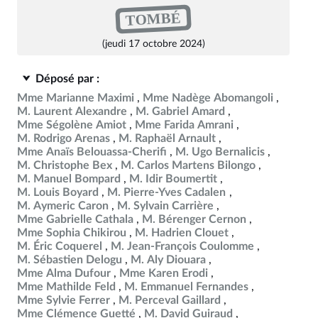
TOMBÉ
(jeudi 17 octobre 2024)
Déposé par :
Mme Marianne Maximi
Mme Nadège Abomangoli
M. Laurent Alexandre
M. Gabriel Amard
Mme Ségolène Amiot
Mme Farida Amrani
M. Rodrigo Arenas
M. Raphaël Arnault
Mme Anaïs Belouassa-Cherifi
M. Ugo Bernalicis
M. Christophe Bex
M. Carlos Martens Bilongo
M. Manuel Bompard
M. Idir Boumertit
M. Louis Boyard
M. Pierre-Yves Cadalen
M. Aymeric Caron
M. Sylvain Carrière
Mme Gabrielle Cathala
M. Bérenger Cernon
Mme Sophia Chikirou
M. Hadrien Clouet
M. Éric Coquerel
M. Jean-François Coulomme
M. Sébastien Delogu
M. Aly Diouara
Mme Alma Dufour
Mme Karen Erodi
Mme Mathilde Feld
M. Emmanuel Fernandes
Mme Sylvie Ferrer
M. Perceval Gaillard
Mme Clémence Guetté
M. David Guiraud