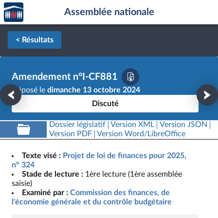
Accèder
Aller au contenu
Aller en bas de la page
Assemblée nationale
à la
page
d'accueil
< Résultats
Amendement n°I-CF881
Déposé le
dimanche 13 octobre 2024
Discuté
Dossier législatif
Version XML
Version JSON
Version PDF
Version Word/LibreOffice
Texte visé :
Projet de loi de finances pour 2025,
n° 324
Stade de lecture :
1ère lecture (1ère assemblée
saisie)
Examiné par :
Commission des finances, de
l'économie générale et du contrôle budgétaire