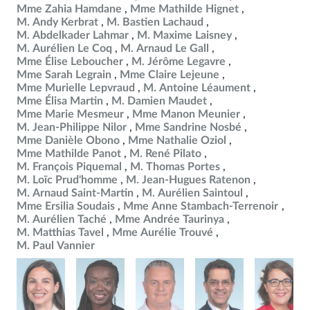
Mme Zahia Hamdane
Mme Mathilde Hignet
M. Andy Kerbrat
M. Bastien Lachaud
M. Abdelkader Lahmar
M. Maxime Laisney
M. Aurélien Le Coq
M. Arnaud Le Gall
Mme Élise Leboucher
M. Jérôme Legavre
Mme Sarah Legrain
Mme Claire Lejeune
Mme Murielle Lepvraud
M. Antoine Léaument
Mme Élisa Martin
M. Damien Maudet
Mme Marie Mesmeur
Mme Manon Meunier
M. Jean-Philippe Nilor
Mme Sandrine Nosbé
Mme Danièle Obono
Mme Nathalie Oziol
Mme Mathilde Panot
M. René Pilato
M. François Piquemal
M. Thomas Portes
M. Loïc Prud'homme
M. Jean-Hugues Ratenon
M. Arnaud Saint-Martin
M. Aurélien Saintoul
Mme Ersilia Soudais
Mme Anne Stambach-Terrenoir
M. Aurélien Taché
Mme Andrée Taurinya
M. Matthias Tavel
Mme Aurélie Trouvé
M. Paul Vannier