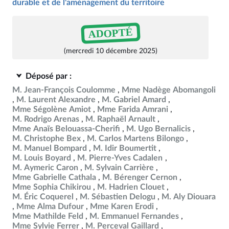
durable et de l'aménagement du territoire
ADOPTÉ
(mercredi 10 décembre 2025)
Déposé par :
M. Jean-François Coulomme
Mme Nadège Abomangoli
M. Laurent Alexandre
M. Gabriel Amard
Mme Ségolène Amiot
Mme Farida Amrani
M. Rodrigo Arenas
M. Raphaël Arnault
Mme Anaïs Belouassa-Cherifi
M. Ugo Bernalicis
M. Christophe Bex
M. Carlos Martens Bilongo
M. Manuel Bompard
M. Idir Boumertit
M. Louis Boyard
M. Pierre-Yves Cadalen
M. Aymeric Caron
M. Sylvain Carrière
Mme Gabrielle Cathala
M. Bérenger Cernon
Mme Sophia Chikirou
M. Hadrien Clouet
M. Éric Coquerel
M. Sébastien Delogu
M. Aly Diouara
Mme Alma Dufour
Mme Karen Erodi
Mme Mathilde Feld
M. Emmanuel Fernandes
Mme Sylvie Ferrer
M. Perceval Gaillard