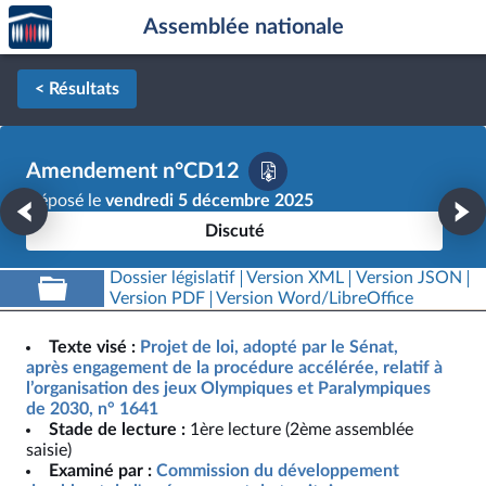
Accèder
Aller au contenu
Aller en bas de la page
Assemblée nationale
à la
page
d'accueil
< Résultats
Amendement n°CD12
Déposé le
vendredi 5 décembre 2025
Discuté
Dossier législatif
Version XML
Version JSON
Version PDF
Version Word/LibreOffice
Texte visé :
Projet de loi, adopté par le Sénat,
après engagement de la procédure accélérée, relatif à
l’organisation des jeux Olympiques et Paralympiques
de 2030, n° 1641
Stade de lecture :
1ère lecture (2ème assemblée
saisie)
Examiné par :
Commission du développement