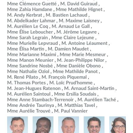
Mme Clémence Guetté
M. David Guiraud
Mme Zahia Hamdane
Mme Mathilde Hignet
M. Andy Kerbrat
M. Bastien Lachaud
M. Abdelkader Lahmar
M. Maxime Laisney
M. Aurélien Le Coq
M. Arnaud Le Gall
Mme Élise Leboucher
M. Jérôme Legavre
Mme Sarah Legrain
Mme Claire Lejeune
Mme Murielle Lepvraud
M. Antoine Léaument
Mme Élisa Martin
M. Damien Maudet
Mme Marianne Maximi
Mme Marie Mesmeur
Mme Manon Meunier
M. Jean-Philippe Nilor
Mme Sandrine Nosbé
Mme Danièle Obono
Mme Nathalie Oziol
Mme Mathilde Panot
M. René Pilato
M. François Piquemal
M. Thomas Portes
M. Loïc Prud'homme
M. Jean-Hugues Ratenon
M. Arnaud Saint-Martin
M. Aurélien Saintoul
Mme Ersilia Soudais
Mme Anne Stambach-Terrenoir
M. Aurélien Taché
Mme Andrée Taurinya
M. Matthias Tavel
Mme Aurélie Trouvé
M. Paul Vannier