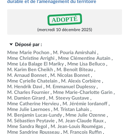
durable et de l'aménagement du territoire
ADOPTÉ
(mercredi 10 décembre 2025)
Déposé par :
Mme Marie Pochon
M. Pouria Amirshahi
Mme Christine Arrighi
Mme Clémentine Autain
Mme Léa Balage El Mariky
Mme Lisa Belluco
M. Karim Ben Cheikh
M. Benoît Biteau
M. Arnaud Bonnet
M. Nicolas Bonnet
Mme Cyrielle Chatelain
M. Alexis Corbière
M. Hendrik Davi
M. Emmanuel Duplessy
M. Charles Fournier
Mme Marie-Charlotte Garin
M. Damien Girard
M. Steevy Gustave
Mme Catherine Hervieu
M. Jérémie Iordanoff
Mme Julie Laernoes
M. Tristan Lahais
M. Benjamin Lucas-Lundy
Mme Julie Ozenne
M. Sébastien Peytavie
M. Jean-Claude Raux
Mme Sandra Regol
M. Jean-Louis Roumégas
Mme Sandrine Rousseau
M. François Ruffin