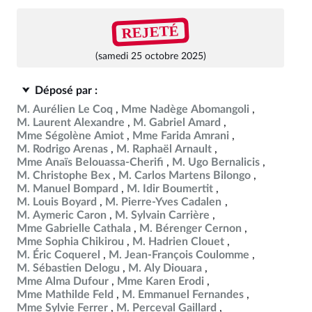
REJETÉ
(samedi 25 octobre 2025)
Déposé par :
M. Aurélien Le Coq
Mme Nadège Abomangoli
M. Laurent Alexandre
M. Gabriel Amard
Mme Ségolène Amiot
Mme Farida Amrani
M. Rodrigo Arenas
M. Raphaël Arnault
Mme Anaïs Belouassa-Cherifi
M. Ugo Bernalicis
M. Christophe Bex
M. Carlos Martens Bilongo
M. Manuel Bompard
M. Idir Boumertit
M. Louis Boyard
M. Pierre-Yves Cadalen
M. Aymeric Caron
M. Sylvain Carrière
Mme Gabrielle Cathala
M. Bérenger Cernon
Mme Sophia Chikirou
M. Hadrien Clouet
M. Éric Coquerel
M. Jean-François Coulomme
M. Sébastien Delogu
M. Aly Diouara
Mme Alma Dufour
Mme Karen Erodi
Mme Mathilde Feld
M. Emmanuel Fernandes
Mme Sylvie Ferrer
M. Perceval Gaillard