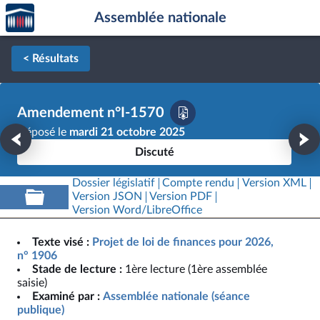
Accèder
Aller au contenu
Aller en bas de la page
Assemblée nationale
à la
page
d'accueil
< Résultats
Amendement n°I-1570
Déposé le
mardi 21 octobre 2025
Discuté
Dossier législatif
Compte rendu
Version XML
Version JSON
Version PDF
Version Word/LibreOffice
Texte visé :
Projet de loi de finances pour 2026,
n° 1906
Stade de lecture :
1ère lecture (1ère assemblée
saisie)
Examiné par :
Assemblée nationale (séance
publique)