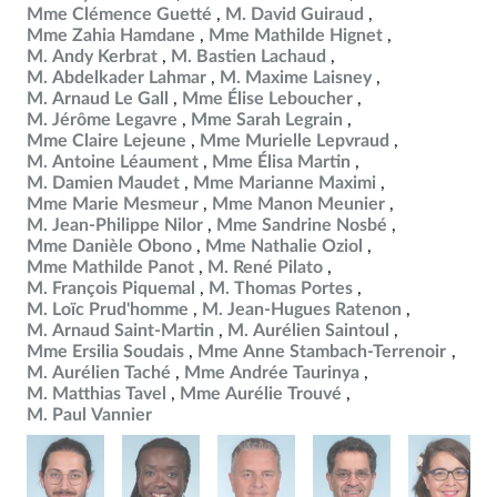
Mme Clémence Guetté
M. David Guiraud
Mme Zahia Hamdane
Mme Mathilde Hignet
M. Andy Kerbrat
M. Bastien Lachaud
M. Abdelkader Lahmar
M. Maxime Laisney
M. Arnaud Le Gall
Mme Élise Leboucher
M. Jérôme Legavre
Mme Sarah Legrain
Mme Claire Lejeune
Mme Murielle Lepvraud
M. Antoine Léaument
Mme Élisa Martin
M. Damien Maudet
Mme Marianne Maximi
Mme Marie Mesmeur
Mme Manon Meunier
M. Jean-Philippe Nilor
Mme Sandrine Nosbé
Mme Danièle Obono
Mme Nathalie Oziol
Mme Mathilde Panot
M. René Pilato
M. François Piquemal
M. Thomas Portes
M. Loïc Prud'homme
M. Jean-Hugues Ratenon
M. Arnaud Saint-Martin
M. Aurélien Saintoul
Mme Ersilia Soudais
Mme Anne Stambach-Terrenoir
M. Aurélien Taché
Mme Andrée Taurinya
M. Matthias Tavel
Mme Aurélie Trouvé
M. Paul Vannier