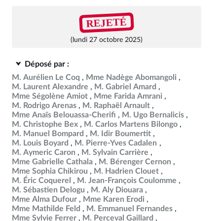
REJETÉ
(lundi 27 octobre 2025)
Déposé par :
M. Aurélien Le Coq
Mme Nadège Abomangoli
M. Laurent Alexandre
M. Gabriel Amard
Mme Ségolène Amiot
Mme Farida Amrani
M. Rodrigo Arenas
M. Raphaël Arnault
Mme Anaïs Belouassa-Cherifi
M. Ugo Bernalicis
M. Christophe Bex
M. Carlos Martens Bilongo
M. Manuel Bompard
M. Idir Boumertit
M. Louis Boyard
M. Pierre-Yves Cadalen
M. Aymeric Caron
M. Sylvain Carrière
Mme Gabrielle Cathala
M. Bérenger Cernon
Mme Sophia Chikirou
M. Hadrien Clouet
M. Éric Coquerel
M. Jean-François Coulomme
M. Sébastien Delogu
M. Aly Diouara
Mme Alma Dufour
Mme Karen Erodi
Mme Mathilde Feld
M. Emmanuel Fernandes
Mme Sylvie Ferrer
M. Perceval Gaillard