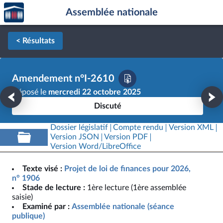
Accèder
Aller au contenu
Aller en bas de la page
Assemblée nationale
à la
page
d'accueil
< Résultats
Amendement n°I-2610
Déposé le
mercredi 22 octobre 2025
Discuté
Dossier législatif
Compte rendu
Version XML
Version JSON
Version PDF
Version Word/LibreOffice
Texte visé :
Projet de loi de finances pour 2026,
n° 1906
Stade de lecture :
1ère lecture (1ère assemblée
saisie)
Examiné par :
Assemblée nationale (séance
publique)