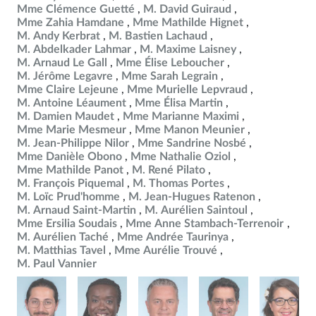
Mme Clémence Guetté
M. David Guiraud
Mme Zahia Hamdane
Mme Mathilde Hignet
M. Andy Kerbrat
M. Bastien Lachaud
M. Abdelkader Lahmar
M. Maxime Laisney
M. Arnaud Le Gall
Mme Élise Leboucher
M. Jérôme Legavre
Mme Sarah Legrain
Mme Claire Lejeune
Mme Murielle Lepvraud
M. Antoine Léaument
Mme Élisa Martin
M. Damien Maudet
Mme Marianne Maximi
Mme Marie Mesmeur
Mme Manon Meunier
M. Jean-Philippe Nilor
Mme Sandrine Nosbé
Mme Danièle Obono
Mme Nathalie Oziol
Mme Mathilde Panot
M. René Pilato
M. François Piquemal
M. Thomas Portes
M. Loïc Prud'homme
M. Jean-Hugues Ratenon
M. Arnaud Saint-Martin
M. Aurélien Saintoul
Mme Ersilia Soudais
Mme Anne Stambach-Terrenoir
M. Aurélien Taché
Mme Andrée Taurinya
M. Matthias Tavel
Mme Aurélie Trouvé
M. Paul Vannier