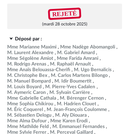
REJETÉ
(mardi 28 octobre 2025)
Déposé par :
Mme Marianne Maximi
Mme Nadège Abomangoli
M. Laurent Alexandre
M. Gabriel Amard
Mme Ségolène Amiot
Mme Farida Amrani
M. Rodrigo Arenas
M. Raphaël Arnault
Mme Anaïs Belouassa-Cherifi
M. Ugo Bernalicis
M. Christophe Bex
M. Carlos Martens Bilongo
M. Manuel Bompard
M. Idir Boumertit
M. Louis Boyard
M. Pierre-Yves Cadalen
M. Aymeric Caron
M. Sylvain Carrière
Mme Gabrielle Cathala
M. Bérenger Cernon
Mme Sophia Chikirou
M. Hadrien Clouet
M. Éric Coquerel
M. Jean-François Coulomme
M. Sébastien Delogu
M. Aly Diouara
Mme Alma Dufour
Mme Karen Erodi
Mme Mathilde Feld
M. Emmanuel Fernandes
Mme Sylvie Ferrer
M. Perceval Gaillard