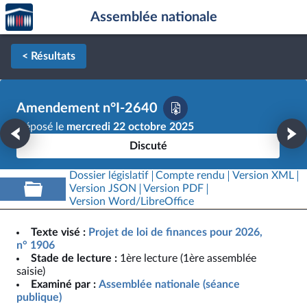
Accèder
Aller au contenu
Aller en bas de la page
Assemblée nationale
à la
page
d'accueil
< Résultats
Amendement n°I-2640
Déposé le
mercredi 22 octobre 2025
Discuté
Dossier législatif
Compte rendu
Version XML
Version JSON
Version PDF
Version Word/LibreOffice
Texte visé :
Projet de loi de finances pour 2026,
n° 1906
Stade de lecture :
1ère lecture (1ère assemblée
saisie)
Examiné par :
Assemblée nationale (séance
publique)