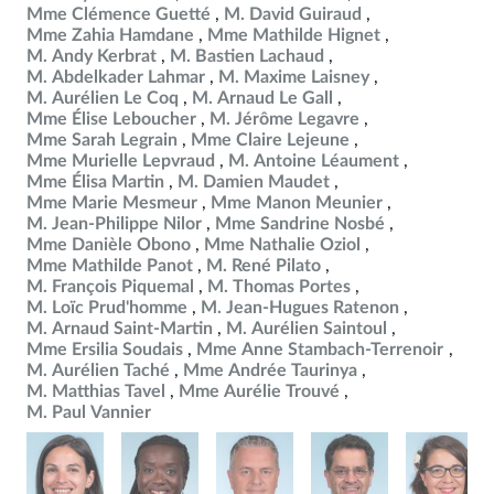
Mme Clémence Guetté
M. David Guiraud
Mme Zahia Hamdane
Mme Mathilde Hignet
M. Andy Kerbrat
M. Bastien Lachaud
M. Abdelkader Lahmar
M. Maxime Laisney
M. Aurélien Le Coq
M. Arnaud Le Gall
Mme Élise Leboucher
M. Jérôme Legavre
Mme Sarah Legrain
Mme Claire Lejeune
Mme Murielle Lepvraud
M. Antoine Léaument
Mme Élisa Martin
M. Damien Maudet
Mme Marie Mesmeur
Mme Manon Meunier
M. Jean-Philippe Nilor
Mme Sandrine Nosbé
Mme Danièle Obono
Mme Nathalie Oziol
Mme Mathilde Panot
M. René Pilato
M. François Piquemal
M. Thomas Portes
M. Loïc Prud'homme
M. Jean-Hugues Ratenon
M. Arnaud Saint-Martin
M. Aurélien Saintoul
Mme Ersilia Soudais
Mme Anne Stambach-Terrenoir
M. Aurélien Taché
Mme Andrée Taurinya
M. Matthias Tavel
Mme Aurélie Trouvé
M. Paul Vannier