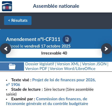
Accèder
Aller au contenu
Aller en bas de la page
Assemblée nationale
à la
page
d'accueil
< Résultats
Amendement n°I-CF311
Déposé le
vendredi 17 octobre 2025
Irrecevable 40
Dossier législatif
Version XML
Version JSON
Version PDF
Version Word/LibreOffice
Texte visé :
Projet de loi de finances pour 2026,
n° 1906
Stade de lecture :
1ère lecture (1ère assemblée
saisie)
Examiné par :
Commission des finances, de
l'économie générale et du contrôle budgétaire