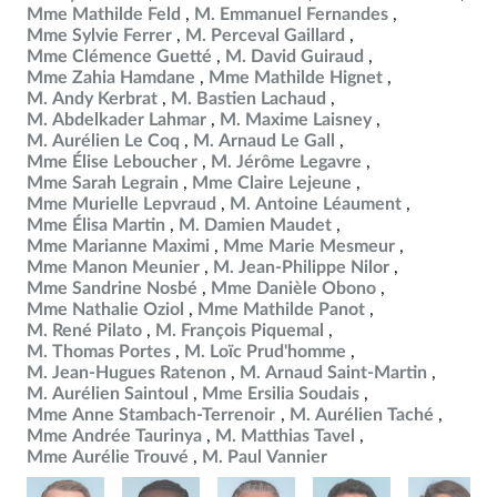
Mme Mathilde Feld
M. Emmanuel Fernandes
Mme Sylvie Ferrer
M. Perceval Gaillard
Mme Clémence Guetté
M. David Guiraud
Mme Zahia Hamdane
Mme Mathilde Hignet
M. Andy Kerbrat
M. Bastien Lachaud
M. Abdelkader Lahmar
M. Maxime Laisney
M. Aurélien Le Coq
M. Arnaud Le Gall
Mme Élise Leboucher
M. Jérôme Legavre
Mme Sarah Legrain
Mme Claire Lejeune
Mme Murielle Lepvraud
M. Antoine Léaument
Mme Élisa Martin
M. Damien Maudet
Mme Marianne Maximi
Mme Marie Mesmeur
Mme Manon Meunier
M. Jean-Philippe Nilor
Mme Sandrine Nosbé
Mme Danièle Obono
Mme Nathalie Oziol
Mme Mathilde Panot
M. René Pilato
M. François Piquemal
M. Thomas Portes
M. Loïc Prud'homme
M. Jean-Hugues Ratenon
M. Arnaud Saint-Martin
M. Aurélien Saintoul
Mme Ersilia Soudais
Mme Anne Stambach-Terrenoir
M. Aurélien Taché
Mme Andrée Taurinya
M. Matthias Tavel
Mme Aurélie Trouvé
M. Paul Vannier