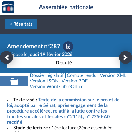
Accèder
Aller au contenu
Aller en bas de la page
Assemblée nationale
à la
page
d'accueil
< Résultats
Amendement n°287
Déposé le
jeudi 19 février 2026
Discuté
Dossier législatif
Compte rendu
Version XML
Version JSON
Version PDF
Version Word/LibreOffice
Texte visé :
Texte de la commission sur le projet de
loi, adopté par le Sénat, après engagement de la
procédure accélérée, relatif à la lutte contre les
fraudes sociales et fiscales (n°2115)., n° 2250-A0
rectifié
Stade de lecture :
1ère lecture (2ème assemblée