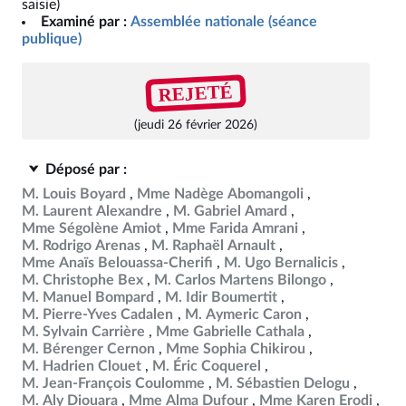
saisie)
Examiné par :
Assemblée nationale (séance
publique)
REJETÉ
(jeudi 26 février 2026)
Déposé par :
M. Louis Boyard
Mme Nadège Abomangoli
M. Laurent Alexandre
M. Gabriel Amard
Mme Ségolène Amiot
Mme Farida Amrani
M. Rodrigo Arenas
M. Raphaël Arnault
Mme Anaïs Belouassa-Cherifi
M. Ugo Bernalicis
M. Christophe Bex
M. Carlos Martens Bilongo
M. Manuel Bompard
M. Idir Boumertit
M. Pierre-Yves Cadalen
M. Aymeric Caron
M. Sylvain Carrière
Mme Gabrielle Cathala
M. Bérenger Cernon
Mme Sophia Chikirou
M. Hadrien Clouet
M. Éric Coquerel
M. Jean-François Coulomme
M. Sébastien Delogu
M. Aly Diouara
Mme Alma Dufour
Mme Karen Erodi