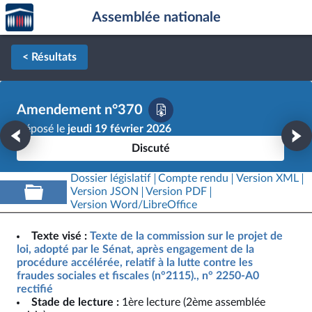
Accèder
Aller au contenu
Aller en bas de la page
Assemblée nationale
à la
page
d'accueil
< Résultats
Amendement n°370
Déposé le
jeudi 19 février 2026
Discuté
Dossier législatif
Compte rendu
Version XML
Version JSON
Version PDF
Version Word/LibreOffice
Texte visé :
Texte de la commission sur le projet de
loi, adopté par le Sénat, après engagement de la
procédure accélérée, relatif à la lutte contre les
fraudes sociales et fiscales (n°2115)., n° 2250-A0
rectifié
Stade de lecture :
1ère lecture (2ème assemblée