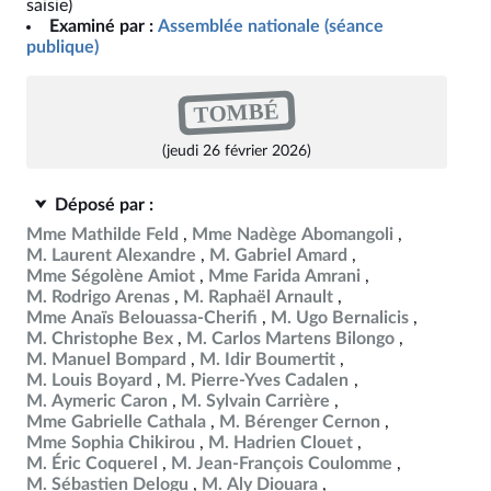
saisie)
Examiné par :
Assemblée nationale (séance
publique)
TOMBÉ
(jeudi 26 février 2026)
Déposé par :
Mme Mathilde Feld
Mme Nadège Abomangoli
M. Laurent Alexandre
M. Gabriel Amard
Mme Ségolène Amiot
Mme Farida Amrani
M. Rodrigo Arenas
M. Raphaël Arnault
Mme Anaïs Belouassa-Cherifi
M. Ugo Bernalicis
M. Christophe Bex
M. Carlos Martens Bilongo
M. Manuel Bompard
M. Idir Boumertit
M. Louis Boyard
M. Pierre-Yves Cadalen
M. Aymeric Caron
M. Sylvain Carrière
Mme Gabrielle Cathala
M. Bérenger Cernon
Mme Sophia Chikirou
M. Hadrien Clouet
M. Éric Coquerel
M. Jean-François Coulomme
M. Sébastien Delogu
M. Aly Diouara