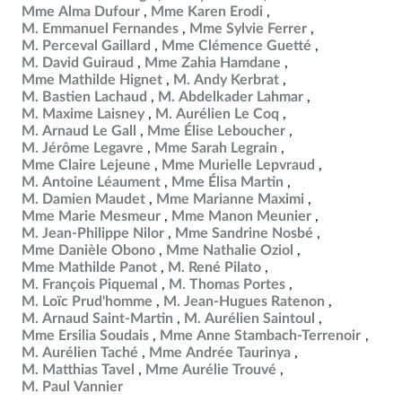
Mme Alma Dufour
Mme Karen Erodi
M. Emmanuel Fernandes
Mme Sylvie Ferrer
M. Perceval Gaillard
Mme Clémence Guetté
M. David Guiraud
Mme Zahia Hamdane
Mme Mathilde Hignet
M. Andy Kerbrat
M. Bastien Lachaud
M. Abdelkader Lahmar
M. Maxime Laisney
M. Aurélien Le Coq
M. Arnaud Le Gall
Mme Élise Leboucher
M. Jérôme Legavre
Mme Sarah Legrain
Mme Claire Lejeune
Mme Murielle Lepvraud
M. Antoine Léaument
Mme Élisa Martin
M. Damien Maudet
Mme Marianne Maximi
Mme Marie Mesmeur
Mme Manon Meunier
M. Jean-Philippe Nilor
Mme Sandrine Nosbé
Mme Danièle Obono
Mme Nathalie Oziol
Mme Mathilde Panot
M. René Pilato
M. François Piquemal
M. Thomas Portes
M. Loïc Prud'homme
M. Jean-Hugues Ratenon
M. Arnaud Saint-Martin
M. Aurélien Saintoul
Mme Ersilia Soudais
Mme Anne Stambach-Terrenoir
M. Aurélien Taché
Mme Andrée Taurinya
M. Matthias Tavel
Mme Aurélie Trouvé
M. Paul Vannier