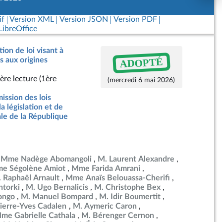
if
Version XML
Version JSON
Version PDF
ibreOffice
ion de loi visant à
ADOPTÉ
ès aux origines
ère lecture (1ère
(mercredi 6 mai 2026)
ssion des lois
la législation et de
ale de la République
Mme Nadège Abomangoli
M. Laurent Alexandre
e Ségolène Amiot
Mme Farida Amrani
 Raphaël Arnault
Mme Anaïs Belouassa-Cherifi
torki
M. Ugo Bernalicis
M. Christophe Bex
ongo
M. Manuel Bompard
M. Idir Boumertit
ierre-Yves Cadalen
M. Aymeric Caron
me Gabrielle Cathala
M. Bérenger Cernon