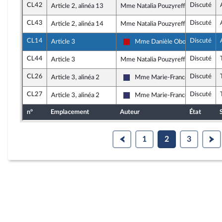
CL42
Discuté
Article 2, alinéa 13
Mme Natalia Pouzyreff, rapporteure
CL43
Discuté
Article 2, alinéa 14
Mme Natalia Pouzyreff, rapporteure
CL14
Discuté
Article 3
Mme Danièle Obono
La France insoumise - Nouveau F
CL44
Discuté
Article 3
Mme Natalia Pouzyreff, rapporteure
CL26
Discuté
Article 3, alinéa 2
Mme Marie-France Lorho
Rassemblement National
CL27
Discuté
Article 3, alinéa 2
Mme Marie-France Lorho
Rassemblement National
n°
Emplacement
Auteur
État
1
2
3