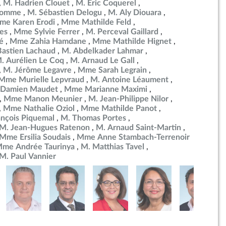
M. Hadrien Clouet
M. Éric Coquerel
ulomme
M. Sébastien Delogu
M. Aly Diouara
me Karen Erodi
Mme Mathilde Feld
es
Mme Sylvie Ferrer
M. Perceval Gaillard
é
Mme Zahia Hamdane
Mme Mathilde Hignet
Bastien Lachaud
M. Abdelkader Lahmar
. Aurélien Le Coq
M. Arnaud Le Gall
M. Jérôme Legavre
Mme Sarah Legrain
Mme Murielle Lepvraud
M. Antoine Léaument
 Damien Maudet
Mme Marianne Maximi
Mme Manon Meunier
M. Jean-Philippe Nilor
Mme Nathalie Oziol
Mme Mathilde Panot
ançois Piquemal
M. Thomas Portes
M. Jean-Hugues Ratenon
M. Arnaud Saint-Martin
Mme Ersilia Soudais
Mme Anne Stambach-Terrenoir
me Andrée Taurinya
M. Matthias Tavel
M. Paul Vannier