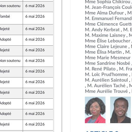
Mme Sophia Chikirou
Non soutenu
6 mai 2026
2 mai 2026
M. Jean-François Co
r et Territoires
Mme Alma Dufour
M
Tombé
6 mai 2026
5 mai 2026
3
M. Emmanuel Fernand
Mme Clémence Guett
Rejeté
6 mai 2026
30 avril 2026
M. Andy Kerbrat
M. 
M. Maxime Laisney
M
Adopté
6 mai 2026
5 mai 2026
Mme Élise Leboucher
Mme Claire Lejeune
Rejeté
6 mai 2026
30 avril 2026
Mme Élisa Martin
M.
Mme Marie Mesmeur
Non soutenu
6 mai 2026
2 mai 2026
Mme Sandrine Nosbé
r et Territoires
M. René Pilato
M. Fr
Rejeté
6 mai 2026
29 avril 2026
M. Loïc Prud'homme
M. Aurélien Saintoul
Rejeté
6 mai 2026
30 avril 2026
ine
M. Aurélien Taché
M
Mme Aurélie Trouvé
Rejeté
6 mai 2026
30 avril 2026
ront Populaire
Adopté
6 mai 2026
5 mai 2026
Adopté
6 mai 2026
5 mai 2026
Rejeté
6 mai 2026
30 avril 2026
ront Populaire