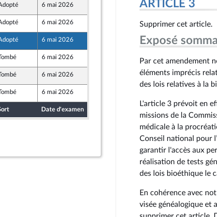
ARTICLE 3
Adopté
6 mai 2026
5 mai 2026
Adopté
6 mai 2026
5 mai 2026
Supprimer cet article.
Exposé somma
Adopté
6 mai 2026
30 avril 2026
ront Populaire
Tombé
6 mai 2026
5 mai 2026
Par cet amendement nou
éléments imprécis relat
Tombé
6 mai 2026
2 mai 2026
des lois relatives à la 
Tombé
6 mai 2026
2 mai 2026
L'article 3 prévoit en 
Sort
Date d'examen
Date de dépôt
missions de la Commiss
médicale à la procréa
Conseil national pour 
garantir l'accès aux pe
réalisation de tests gé
des lois bioéthique le
En cohérence avec notre
visée généalogique et
supprimer cet article. D