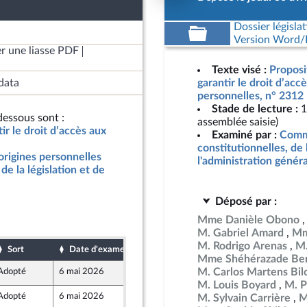
Dossier législat
Version Word/L
r une liasse PDF
Texte visé :
Proposit
data
garantir le droit d’acc
personnelles, n° 2312
Stade de lecture :
1
essous sont :
assemblée saisie)
tir le droit d’accès aux
Examiné par :
Commi
constitutionnelles, de 
 origines personnelles
l'administration génér
de la législation et de
Déposé par :
Mme Danièle Obono
M. Gabriel Amard
Mm
M. Rodrigo Arenas
M.
Sort
Date d'examen
Date de dépôt
Mme Shéhérazade Ben
M. Carlos Martens Bil
Adopté
6 mai 2026
30 avril 2026
ront Populaire
M. Louis Boyard
M. P
Adopté
6 mai 2026
5 mai 2026
M. Sylvain Carrière
M