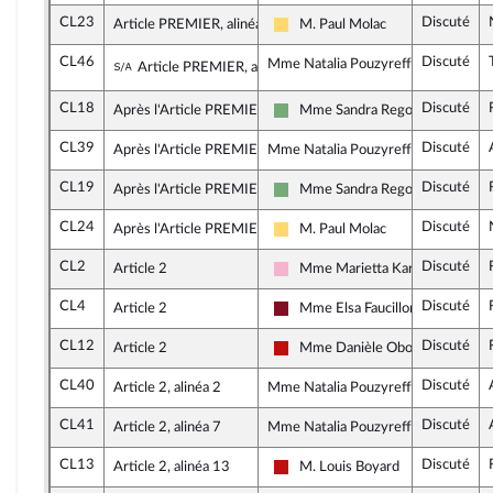
CL23
Discuté
Article PREMIER, alinéa 12
M. Paul Molac
Libertés, Indépendants, Outre-me
CL46
Discuté
Sous-amendement de l'amendement n°CL2
Mme Natalia Pouzyreff, rapporteure
Article PREMIER, alinéa 12
CL18
Discuté
Après l'Article PREMIER
Mme Sandra Regol
Écologiste et Social
CL39
Discuté
Après l'Article PREMIER
Mme Natalia Pouzyreff, rapporteure
CL19
Discuté
Après l'Article PREMIER
Mme Sandra Regol
Écologiste et Social
CL24
Discuté
Après l'Article PREMIER
M. Paul Molac
Libertés, Indépendants, Outre-me
CL2
Discuté
Article 2
Mme Marietta Karamanli
Socialistes et apparentés
CL4
Discuté
Article 2
Mme Elsa Faucillon
Gauche Démocrate et Républica
CL12
Discuté
Article 2
Mme Danièle Obono
La France insoumise - Nouveau F
CL40
Discuté
Article 2, alinéa 2
Mme Natalia Pouzyreff, rapporteure
CL41
Discuté
Article 2, alinéa 7
Mme Natalia Pouzyreff, rapporteure
CL13
Discuté
Article 2, alinéa 13
M. Louis Boyard
La France insoumise - Nouveau F