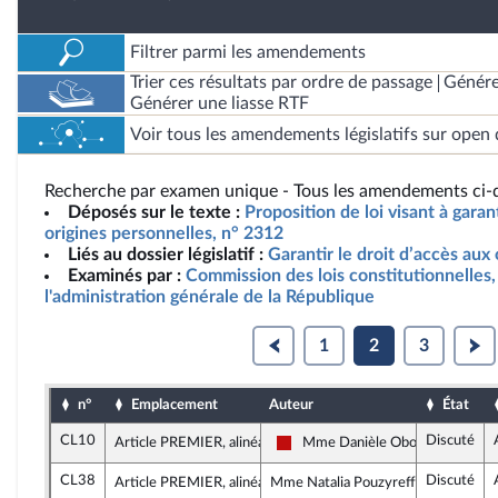
Filtrer parmi les amendements
Trier ces résultats par ordre de passage
Génére
Générer une liasse RTF
Voir tous les amendements législatifs sur open 
Recherche par examen unique - Tous les amendements ci-d
Déposés sur le texte :
Proposition de loi visant à garan
origines personnelles, n° 2312
Liés au dossier législatif :
Garantir le droit d’accès aux
Examinés par :
Commission des lois constitutionnelles, 
l'administration générale de la République
1
2
3
n°
Emplacement
Auteur
État
CL10
Discuté
Article PREMIER, alinéa 11
Mme Danièle Obono
La France insoumise - Nouveau F
CL38
Discuté
Article PREMIER, alinéa 12
Mme Natalia Pouzyreff, rapporteure