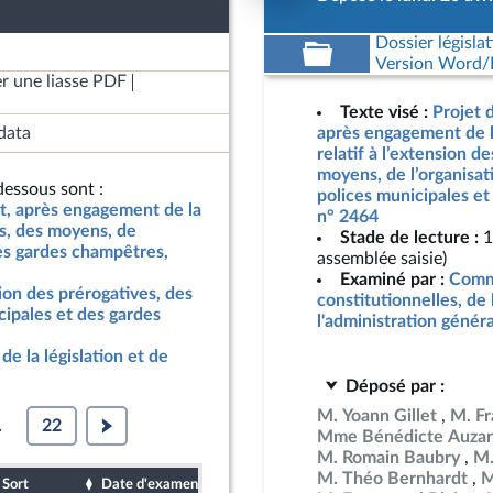
Dossier législat
Version Word/L
r une liasse PDF
Texte visé :
Projet d
data
après engagement de l
relatif à l’extension d
moyens, de l’organisat
essous sont :
polices municipales e
at, après engagement de la
n° 2464
es, des moyens, de
Stade de lecture :
1
des gardes champêtres,
assemblée saisie)
Examiné par :
Commi
nsion des prérogatives, des
constitutionnelles, de 
cipales et des gardes
l'administration génér
de la législation et de
Déposé par :
M. Yoann Gillet
M. Fr
.
22
Mme Bénédicte Auza
M. Romain Baubry
M.
M. Théo Bernhardt
M
Sort
Date d'examen
Date de dépôt