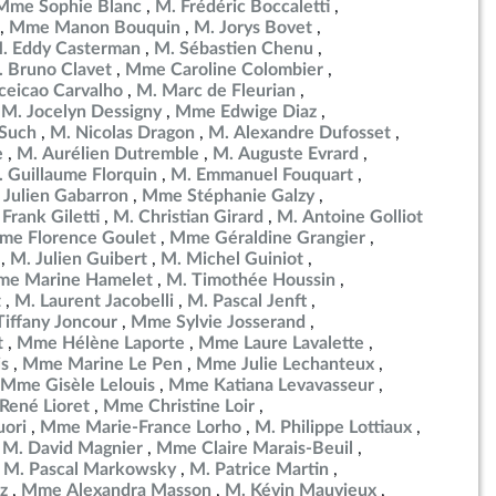
Mme Sophie Blanc
M. Frédéric Boccaletti
Mme Manon Bouquin
M. Jorys Bovet
. Eddy Casterman
M. Sébastien Chenu
 Bruno Clavet
Mme Caroline Colombier
eicao Carvalho
M. Marc de Fleurian
M. Jocelyn Dessigny
Mme Edwige Diaz
Such
M. Nicolas Dragon
M. Alexandre Dufosset
e
M. Aurélien Dutremble
M. Auguste Evrard
 Guillaume Florquin
M. Emmanuel Fouquart
 Julien Gabarron
Mme Stéphanie Galzy
Frank Giletti
M. Christian Girard
M. Antoine Golliot
me Florence Goulet
Mme Géraldine Grangier
M. Julien Guibert
M. Michel Guiniot
e Marine Hamelet
M. Timothée Houssin
t
M. Laurent Jacobelli
M. Pascal Jenft
iffany Joncour
Mme Sylvie Josserand
t
Mme Hélène Laporte
Mme Laure Lavalette
is
Mme Marine Le Pen
Mme Julie Lechanteux
Mme Gisèle Lelouis
Mme Katiana Levavasseur
René Lioret
Mme Christine Loir
uori
Mme Marie-France Lorho
M. Philippe Lottiaux
M. David Magnier
Mme Claire Marais-Beuil
M. Pascal Markowsky
M. Patrice Martin
z
Mme Alexandra Masson
M. Kévin Mauvieux