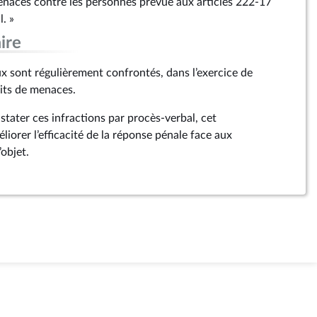
menaces contre les personnes prévue aux articles 222‑17
. »
ire
ux sont régulièrement confrontés, dans l’exercice de
aits de menaces.
tater ces infractions par procès-verbal, cet
iorer l’efficacité de la réponse pénale face aux
’objet.