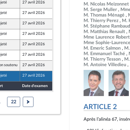
jeté
27 avril 2026
23 avril 2026
M. Nicolas Meizonnet
nt Populaire
M. Serge Muller
Mme 
jeté
27 avril 2026
23 avril 2026
M. Thomas Ménagé
nt Populaire
M. Thierry Perez
M. 
jeté
27 avril 2026
23 avril 2026
M. Stéphane Rambau
nt Populaire
M. Matthias Renault
jeté
27 avril 2026
23 avril 2026
nt Populaire
Mme Laurence Robert
Mme Sophie-Laurence
jeté
27 avril 2026
22 avril 2026
M. Emeric Salmon
M.
M. Emmanuel Taché
jeté
27 avril 2026
2 avril 2026
M. Thierry Tesson
M.
M. Antoine Villedieu
on soutenu
27 avril 2026
21 avril 2026
et Territoires
jeté
27 avril 2026
20 avril 2026
rt
Date d'examen
Date de dépôt
.
22
ARTICLE 2
Après l’alinéa 67, insére