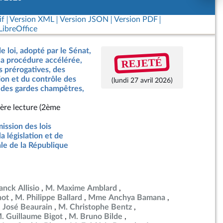
if
Version XML
Version JSON
Version PDF
ibreOffice
e loi, adopté par le Sénat,
REJETÉ
a procédure accélérée,
es prérogatives, des
ion et du contrôle des
(lundi 27 avril 2026)
t des gardes champêtres,
ère lecture (2ème
ssion des lois
la législation et de
ale de la République
anck Allisio
M. Maxime Amblard
not
M. Philippe Ballard
Mme Anchya Bamana
 José Beaurain
M. Christophe Bentz
. Guillaume Bigot
M. Bruno Bilde