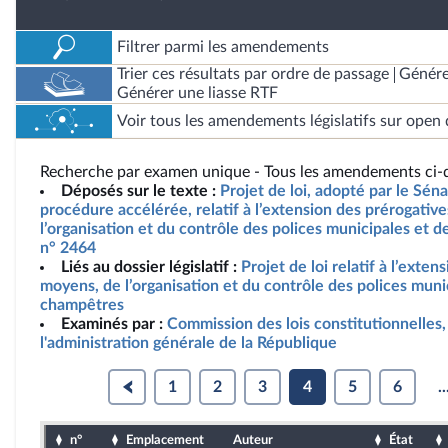
Filtrer parmi les amendements
Trier ces résultats par ordre de passage
Génére
Générer une liasse RTF
Voir tous les amendements législatifs sur open 
Recherche par examen unique - Tous les amendements ci-d
Déposés sur le texte :
Projet de loi, adopté par le Sén
procédure accélérée, relatif à l’extension des prérogativ
l’organisation et du contrôle des polices municipales et 
n° 2464
Liés au dossier législatif :
Projet de loi relatif à l’exte
moyens, de l’organisation et du contrôle des polices muni
champêtres
Examinés par :
Commission des lois constitutionnelles, 
l'administration générale de la République
1
2
3
4
5
6
..
n°
Emplacement
Auteur
État