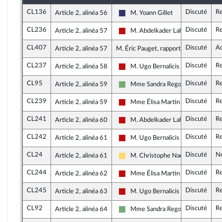
CL136
Discuté
Re
Article 2, alinéa 56
M. Yoann Gillet
Rassemblement National
CL236
Discuté
Re
Article 2, alinéa 57
M. Abdelkader Lahmar
La France insoumise - Nouveau Fro
CL407
Discuté
A
Article 2, alinéa 57
M. Éric Pauget, rapporteur
CL237
Discuté
Re
Article 2, alinéa 58
M. Ugo Bernalicis
La France insoumise - Nouveau Fro
CL95
Discuté
Re
Article 2, alinéa 59
Mme Sandra Regol
Écologiste et Social
CL239
Discuté
Re
Article 2, alinéa 59
Mme Élisa Martin
La France insoumise - Nouveau Fro
CL241
Discuté
Re
Article 2, alinéa 60
M. Abdelkader Lahmar
La France insoumise - Nouveau Fro
CL242
Discuté
Re
Article 2, alinéa 61
M. Ugo Bernalicis
La France insoumise - Nouveau Fro
CL24
Discuté
N
Article 2, alinéa 61
M. Christophe Naegelen
Libertés, Indépendants, Outre-mer 
CL244
Discuté
Re
Article 2, alinéa 62
Mme Élisa Martin
La France insoumise - Nouveau Fro
CL245
Discuté
Re
Article 2, alinéa 63
M. Ugo Bernalicis
La France insoumise - Nouveau Fro
CL92
Discuté
Re
Article 2, alinéa 64
Mme Sandra Regol
Écologiste et Social