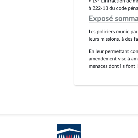
« 19° L’infraction de 
à 222‑18 du code pénal
Exposé somma
Les policiers municipa
leurs missions, à des f
En leur permettant cons
amendement vise à amél
menaces dont ils font l