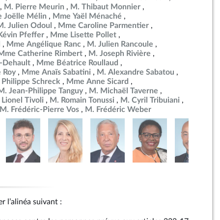
M. Pierre Meurin
M. Thibaut Monnier
Joëlle Mélin
Mme Yaël Ménaché
M. Julien Odoul
Mme Caroline Parmentier
Kévin Pfeffer
Mme Lisette Pollet
d
Mme Angélique Ranc
M. Julien Rancoule
Mme Catherine Rimbert
M. Joseph Rivière
-Dehault
Mme Béatrice Roullaud
 Roy
Mme Anaïs Sabatini
M. Alexandre Sabatou
 Philippe Schreck
Mme Anne Sicard
M. Jean-Philippe Tanguy
M. Michaël Taverne
 Lionel Tivoli
M. Romain Tonussi
M. Cyril Tribuiani
M. Frédéric-Pierre Vos
M. Frédéric Weber
r l’alinéa suivant :