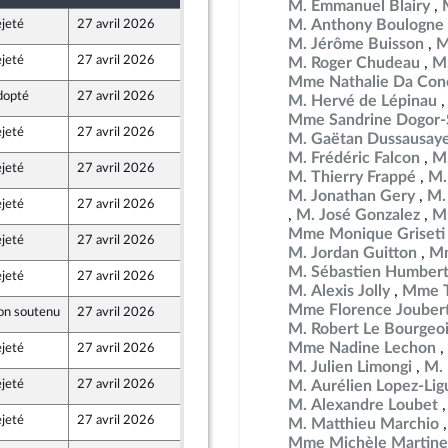
M. Emmanuel Blairy
M. Anthony Boulogne
jeté
27 avril 2026
20 avril 2026
M. Jérôme Buisson
M
jeté
27 avril 2026
23 avril 2026
M. Roger Chudeau
M.
nt Populaire
Mme Nathalie Da Conc
dopté
27 avril 2026
25 avril 2026
M. Hervé de Lépinau
Mme Sandrine Dogor-
jeté
27 avril 2026
23 avril 2026
M. Gaëtan Dussausay
nt Populaire
M. Frédéric Falcon
M.
jeté
27 avril 2026
17 avril 2026
M. Thierry Frappé
M.
M. Jonathan Gery
M. 
jeté
27 avril 2026
23 avril 2026
M. José Gonzalez
M
nt Populaire
Mme Monique Griseti
jeté
27 avril 2026
23 avril 2026
nt Populaire
M. Jordan Guitton
Mm
M. Sébastien Humber
jeté
27 avril 2026
23 avril 2026
nt Populaire
M. Alexis Jolly
Mme T
Mme Florence Jouber
on soutenu
27 avril 2026
2 avril 2026
et Territoires
M. Robert Le Bourgeo
Mme Nadine Lechon
jeté
27 avril 2026
23 avril 2026
nt Populaire
M. Julien Limongi
M. 
jeté
27 avril 2026
23 avril 2026
M. Aurélien Lopez-Lig
nt Populaire
M. Alexandre Loubet
jeté
27 avril 2026
17 avril 2026
M. Matthieu Marchio
Mme Michèle Martine