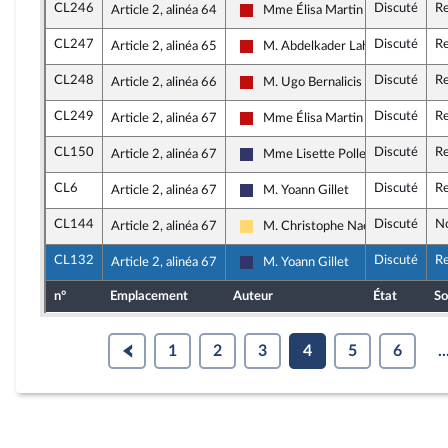
CL246
Discuté
Re
Article 2, alinéa 64
Mme Élisa Martin
La France insoumise - Nouveau Fro
CL247
Discuté
Re
Article 2, alinéa 65
M. Abdelkader Lahmar
La France insoumise - Nouveau Fro
CL248
Discuté
Re
Article 2, alinéa 66
M. Ugo Bernalicis
La France insoumise - Nouveau Fro
CL249
Discuté
Re
Article 2, alinéa 67
Mme Élisa Martin
La France insoumise - Nouveau Fro
CL150
Discuté
Re
Article 2, alinéa 67
Mme Lisette Pollet
Rassemblement National
CL6
Discuté
Re
Article 2, alinéa 67
M. Yoann Gillet
Rassemblement National
CL144
Discuté
N
Article 2, alinéa 67
M. Christophe Naegelen
Libertés, Indépendants, Outre-mer 
CL132
Discuté
Re
Article 2, alinéa 67
M. Yoann Gillet
Rassemblement National
n°
Emplacement
Auteur
État
So
1
2
3
4
5
6
..