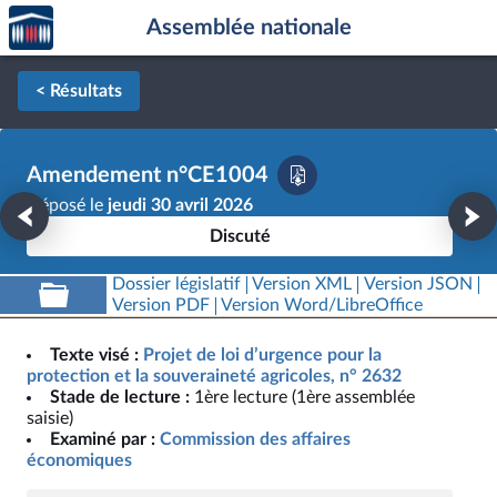
Accèder
Aller au contenu
Aller en bas de la page
Assemblée nationale
à la
page
d'accueil
< Résultats
Amendement n°CE1004
Déposé le
jeudi 30 avril 2026
Discuté
Dossier législatif
Version XML
Version JSON
Version PDF
Version Word/LibreOffice
Texte visé :
Projet de loi d’urgence pour la
protection et la souveraineté agricoles, n° 2632
Stade de lecture :
1ère lecture (1ère assemblée
saisie)
Examiné par :
Commission des affaires
économiques