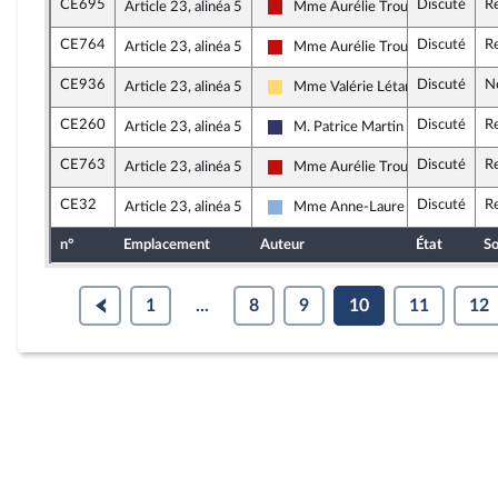
CE695
Discuté
R
Article 23, alinéa 5
Mme Aurélie Trouvé
La France insoumise - Nouveau Fro
CE764
Discuté
R
Article 23, alinéa 5
Mme Aurélie Trouvé
La France insoumise - Nouveau Fro
CE936
Discuté
N
Article 23, alinéa 5
Mme Valérie Létard
Libertés, Indépendants, Outre-mer
CE260
Discuté
R
Article 23, alinéa 5
M. Patrice Martin
Rassemblement National
CE763
Discuté
R
Article 23, alinéa 5
Mme Aurélie Trouvé
La France insoumise - Nouveau Fro
CE32
Discuté
R
Article 23, alinéa 5
Mme Anne-Laure Blin
Droite Républicaine
n°
Emplacement
Auteur
État
So
1
...
8
9
10
11
12