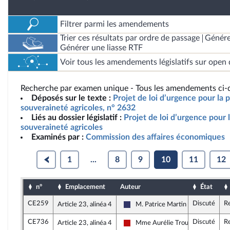
Filtrer parmi les amendements
Trier ces résultats par ordre de passage
Génére
Générer une liasse RTF
Voir tous les amendements législatifs sur open 
Recherche par examen unique - Tous les amendements ci-d
Déposés sur le texte :
Projet de loi d’urgence pour la p
souveraineté agricoles, n° 2632
Liés au dossier législatif :
Projet de loi d’urgence pour l
souveraineté agricoles
Examinés par :
Commission des affaires économiques
1
...
8
9
10
11
12
n°
Emplacement
Auteur
État
CE259
Discuté
R
Article 23, alinéa 4
M. Patrice Martin
Rassemblement National
CE736
Discuté
R
Article 23, alinéa 4
Mme Aurélie Trouvé
La France insoumise - Nouveau Fro