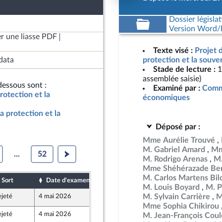
Dossier législat
Version Word/L
r une liasse PDF
Texte visé :
Projet 
data
protection et la souve
Stade de lecture :
1
assemblée saisie)
essous sont :
Examiné par :
Commi
rotection et la
économiques
a protection et la
Déposé par :
Mme Aurélie Trouvé
M. Gabriel Amard
Mm
...
52
M. Rodrigo Arenas
M.
Mme Shéhérazade Ben
M. Carlos Martens Bil
Sort
Date d'examen
Date de dépôt
M. Louis Boyard
M. P
M. Sylvain Carrière
M
ejeté
4 mai 2026
29 avril 2026
Mme Sophia Chikirou
ejeté
4 mai 2026
29 avril 2026
M. Jean-François Co
nt Populaire