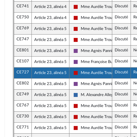
CE741
Discuté
R
Article 23, alinéa 4
Mme Aurélie Trouvé
La France insoumise - Nouveau Fro
CE750
Discuté
R
Article 23, alinéa 4
Mme Aurélie Trouvé
La France insoumise - Nouveau Fro
CE769
Discuté
R
Article 23, alinéa 5
Mme Aurélie Trouvé
La France insoumise - Nouveau Fro
CE747
Discuté
R
Article 23, alinéa 5
Mme Aurélie Trouvé
La France insoumise - Nouveau Fro
CE801
Discuté
N
Article 23, alinéa 5
Mme Agnès Pannier-Runacher
Ensemble pour la République
CE107
Discuté
N
Article 23, alinéa 5
Mme Françoise Buffet
Ensemble pour la République
CE727
Discuté
R
Article 23, alinéa 5
Mme Aurélie Trouvé
La France insoumise - Nouveau Fro
CE802
Discuté
N
Article 23, alinéa 5
Mme Agnès Pannier-Runacher
Ensemble pour la République
CE749
Discuté
N
Article 23, alinéa 5
M. Alexandre Allegret-Pilot
Union des droites pour la Républi
CE767
Discuté
R
Article 23, alinéa 5
Mme Aurélie Trouvé
La France insoumise - Nouveau Fro
CE730
Discuté
R
Article 23, alinéa 5
Mme Aurélie Trouvé
La France insoumise - Nouveau Fro
CE771
Discuté
R
Article 23, alinéa 5
Mme Aurélie Trouvé
La France insoumise - Nouveau Fro