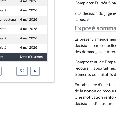
ejeté
4 mai 2026
29 avril 2026
Compléter l’alinéa 5 pa
nt Populaire
ejeté
4 mai 2026
29 avril 2026
nt Populaire
« La décision du juge e
l’abus. »
on soutenu
4 mai 2026
29 avril 2026
 et Territoires
Exposé somma
ejeté
4 mai 2026
29 avril 2026
ejeté
4 mai 2026
29 avril 2026
Le présent amendement 
nt Populaire
décisions par lesquell
ejeté
4 mai 2026
22 avril 2026
des dommages et intérê
rt
Date d'examen
Date de dépôt
Compte tenu de l’impact
recours, il apparaît né
...
52
éléments constitutifs de
En l’absence d’une tell
de la notion de recours
Une motivation renforc
décisions, d’en assurer 