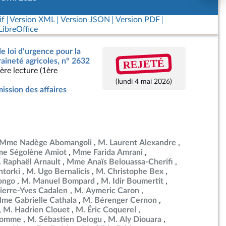
if
Version XML
Version JSON
Version PDF
ibreOffice
de loi d’urgence pour la
REJETÉ
raineté agricoles, n° 2632
ère lecture (1ère
(lundi 4 mai 2026)
ssion des affaires
Mme Nadège Abomangoli
M. Laurent Alexandre
e Ségolène Amiot
Mme Farida Amrani
 Raphaël Arnault
Mme Anaïs Belouassa-Cherifi
torki
M. Ugo Bernalicis
M. Christophe Bex
ongo
M. Manuel Bompard
M. Idir Boumertit
ierre-Yves Cadalen
M. Aymeric Caron
me Gabrielle Cathala
M. Bérenger Cernon
M. Hadrien Clouet
M. Éric Coquerel
ulomme
M. Sébastien Delogu
M. Aly Diouara