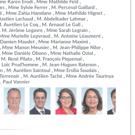
me Karen Erodi
Mme Mathilde Feld
es
Mme Sylvie Ferrer
M. Perceval Gaillard
é
Mme Zahia Hamdane
Mme Mathilde Hignet
Bastien Lachaud
M. Abdelkader Lahmar
. Aurélien Le Coq
M. Arnaud Le Gall
M. Jérôme Legavre
Mme Sarah Legrain
Mme Murielle Lepvraud
M. Antoine Léaument
 Damien Maudet
Mme Marianne Maximi
Mme Manon Meunier
M. Jean-Philippe Nilor
Mme Danièle Obono
Mme Nathalie Oziol
M. René Pilato
M. François Piquemal
 Loïc Prud'homme
M. Jean-Hugues Ratenon
in
M. Aurélien Saintoul
Mme Ersilia Soudais
errenoir
M. Aurélien Taché
Mme Andrée Taurinya
. Paul Vannier