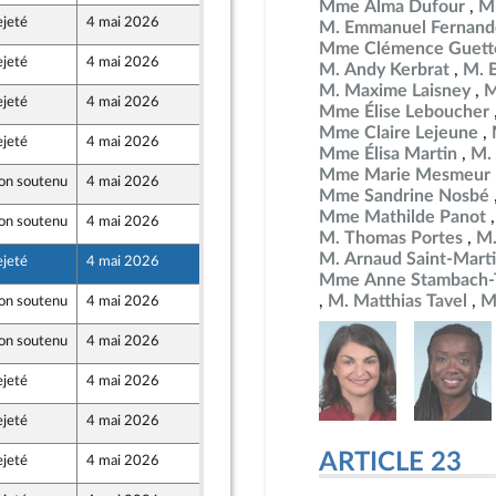
Mme Alma Dufour
M
ejeté
4 mai 2026
29 avril 2026
M. Emmanuel Fernand
nt Populaire
Mme Clémence Guett
ejeté
4 mai 2026
29 avril 2026
M. Andy Kerbrat
M. 
nt Populaire
M. Maxime Laisney
M
ejeté
4 mai 2026
29 avril 2026
Mme Élise Leboucher
nt Populaire
Mme Claire Lejeune
ejeté
4 mai 2026
29 avril 2026
Mme Élisa Martin
M.
nt Populaire
Mme Marie Mesmeur
on soutenu
4 mai 2026
29 avril 2026
Mme Sandrine Nosbé
Mme Mathilde Panot
on soutenu
4 mai 2026
27 avril 2026
M. Thomas Portes
M.
M. Arnaud Saint-Mart
ejeté
4 mai 2026
29 avril 2026
nt Populaire
Mme Anne Stambach-T
M. Matthias Tavel
M
on soutenu
4 mai 2026
29 avril 2026
on soutenu
4 mai 2026
29 avril 2026
que
ejeté
4 mai 2026
29 avril 2026
nt Populaire
ejeté
4 mai 2026
29 avril 2026
nt Populaire
ARTICLE 23
ejeté
4 mai 2026
29 avril 2026
nt Populaire